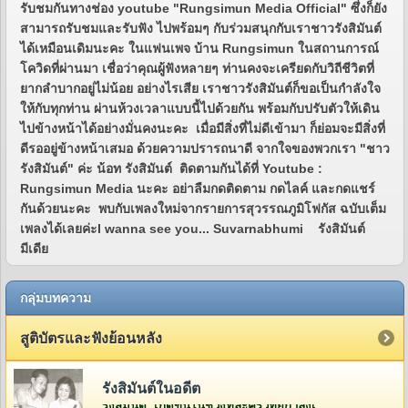
รับชมกันทางช่อง youtube "Rungsimun Media Official" ซึ่งก็ยัง
สามารถรับชมและรับฟัง ไปพร้อมๆ กับร่วมสนุกกับเราชาวรังสิมันต์
ได้เหมือนเดิมนะคะ ในแฟนเพจ บ้าน Rungsimun ในสถานการณ์
โควิดที่ผ่านมา เชื่อว่าคุณผู้ฟังหลายๆ ท่านคงจะเครียดกับวิถีชีวิตที่
ยากลำบากอยู่ไม่น้อย อย่างไรเสีย เราชาวรังสิมันต์ก็ขอเป็นกำลังใจ
ให้กับทุกท่าน ผ่านห้วงเวลาแบบนี้ไปด้วยกัน พร้อมกับปรับตัวให้เดิน
ไปข้างหน้าได้อย่างมั่นคงนะคะ เมื่อมีสิ่งที่ไม่ดีเข้ามา ก็ย่อมจะมีสิ่งที่
ดีรออยู่ข้างหน้าเสมอ ด้วยความปรารถนาดี จากใจของพวกเรา "ชาว
รังสิมันต์" ค่ะ น้อท รังสิมันต์ ติดตามกันได้ที่ Youtube :
Rungsimun Media นะคะ อย่าลืมกดติดตาม กดไลค์ และกดแชร์
กันด้วยนะคะ พบกับเพลงใหม่จากรายการสุวรรณภูมิโฟกัส ฉบับเต็ม
เพลงได้เลยค่ะI wanna see you... Suvarnabhumi รังสิมันต์
มีเดีย
กลุ่มบทความ
สูติบัตรและฟังย้อนหลัง
รังสิมันต์ในอดีต
รังสิมันต์ เกิดขึ้นในช่วงที่ละครวิทยุกำลังเฟื่องฟูอยู่ในยุคกว่า 60 ปีที่แล้ว โดยคุณวีระ จิรา (สี่เสี่ย ยีซีม่อน) ผู้จัดการและเจ้าของห้องบันทึกเสียงบริษัท ยีซีม่อน เรดิโอ จำกัด (