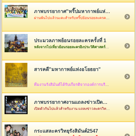
ภาพบรรยากาศ"ทริ๊ปมหากาพย์แห่งอโยธยา"
ผ่านพ้นไปแล้วนะคะสำหรับทริ๊ปย้อนรอยละครครั้งที่ 2 เมื่อวันอาทิตย์ที่ 3 ธันวา ซึ่งในวันนั้นอากาศค่อนข้างเป็นใจไม่ค่อยร้อนมากอย่างที่คิดแต่ความสนุกจะร้อนแรงขนาดไหนต้องคริ๊กเข้าไปดูภาพกันเองค่ะ
ประมวลภาพย้อนรอยละครครั้งที่ 1
หลังจากไปเที่ยวย้อนรอยละครอิงประวัติศาสตร์ที่จังหวัดพระนครศรีอยุธยาครั้งแรกกันกลับมาแล้ว ก็เอาภาพกลับมาให้ดูเล่าสู่กันฟัง ใครเป็นใครก็ดูกันเอาเองก็แล้วกันนะคะ
สารคดี"มหากาพย์แห่งอโยธยา"
ทีมงานรังสิมันต์ได้รับเกียรติจากองค์การบริหารส่วนจังหวัดพระนครศรีอยุธยา ให้จัดทำสื่อ
ภาพบรรยากาศงานแถลงข่าวเปิดตัว"มหากาพย์แห่งอโยธยา"
เปิดตัวกันไปแล้วสำหรับงาน แถลงข่าวละครวิทยุอิงประวัติศาสตร์ ชุด " มหากาพย์แห่งอโยธยา" ณ คุ้มขุนแผน จังหวัดพระนครศรีอยุธยา ซึ่งในงานมีแขกรับเชิญผู้เกียรติมาร่วมงานกันคับคั่ง พร้อมด้วยเหล่าทีมงานและแฟนละครอีกมากมาย...
กระแสละครวิทยุรังสิมันต์2547