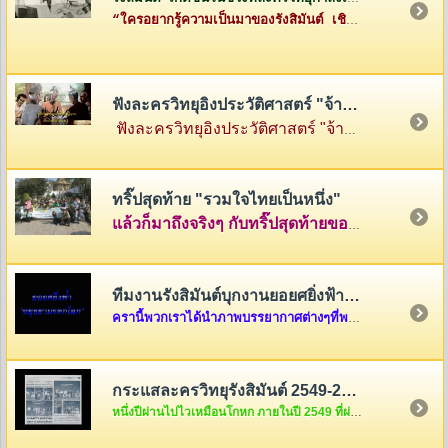
“ใครอยากรู้ความเป็นมาของรังสิมันต์ เชิญทางนี้ค่ะ”
ฟังละครวิทยุอิงประวัติศาสตร์ "จ้าวสามแผ่นดิน"
ฟังละครวิทยุอิงประวัติศาสตร์ "จ้าวสามแผ่นดิน" เรื่องราวของสามกษัตริย์ผู้ยิ่งใหญ่แห่งสามแคว้น พ่อขุนรามคำแหง แห่งสุโขทัย พญามังราย แห่งหิรัญนครเงินยาง และพญางำเมือง แห่งภูกามยาว
ทริ๊ปสุดท้าย "รวมใจไทยเป็นหนึ่ง"
แล้วก็มาถึงจริงๆ กับทริ๊ปสุดท้ายของรายการ "รวมใจไทยเป็นหนึ่ง" ที่เต็มไปด้วยความสนุกสนานและความตรึงใจ คลุกเคล้าด้วยกับเสียงหัวเราะและร้องไห้ นำภาพมาฝากกันพอเลาๆ ในบ้านรังสิมันต์แห่งนี้ครับ แต่ถ้าอยากดูต่อ ก็คลิ๊กดูใต้ภาพในบทความได้เลยครับ
ทีมงานรังสิมันต์บุกงานยอยศยิ่งฟ้า อยุธยามรดกโลก
ครานี้พวกเราได้นำภาพบรรยากาศต่างๆที่พวกเราได้รับเชิญจากผู้อำนวยการการท่องเที่ยวแห่งประเทศไทย เขต 6 ให้ไปร่วมงาน "ยอยศยิ่งฟ้า อยุธยามรดกโลก "เมื่อวันที่ ๑๑ ธันวาคม....
กระแสละครวิทยุรังสิมันต์ 2549-2550
หนึ่งปีผ่านไปไวเหมือนโกหก ภายในปี 2549 ที่ผ่านมากระแสละครวิทยุของพวกเราชาวรังสิมันต์จะเป็นอย่างไรกันบ้างนะ สงสัยแล้วใช่มั้ยล่ะคะ ถ้างั้นต้องรีบคริ๊กเข้าไปดูแล้วล่ะค่ะ ไม่งั้น out นะขอบอก...