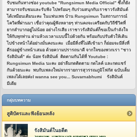
รับชมกันทางช่อง youtube "Rungsimun Media Official" ซึ่งก็ยัง
สามารถรับชมและรับฟัง ไปพร้อมๆ กับร่วมสนุกกับเราชาวรังสิมันต์
ได้เหมือนเดิมนะคะ ในแฟนเพจ บ้าน Rungsimun ในสถานการณ์
โควิดที่ผ่านมา เชื่อว่าคุณผู้ฟังหลายๆ ท่านคงจะเครียดกับวิถีชีวิตที่
ยากลำบากอยู่ไม่น้อย อย่างไรเสีย เราชาวรังสิมันต์ก็ขอเป็นกำลังใจ
ให้กับทุกท่าน ผ่านห้วงเวลาแบบนี้ไปด้วยกัน พร้อมกับปรับตัวให้เดิน
ไปข้างหน้าได้อย่างมั่นคงนะคะ เมื่อมีสิ่งที่ไม่ดีเข้ามา ก็ย่อมจะมีสิ่งที่
ดีรออยู่ข้างหน้าเสมอ ด้วยความปรารถนาดี จากใจของพวกเรา "ชาว
รังสิมันต์" ค่ะ น้อท รังสิมันต์ ติดตามกันได้ที่ Youtube :
Rungsimun Media นะคะ อย่าลืมกดติดตาม กดไลค์ และกดแชร์
กันด้วยนะคะ พบกับเพลงใหม่จากรายการสุวรรณภูมิโฟกัส ฉบับเต็ม
เพลงได้เลยค่ะI wanna see you... Suvarnabhumi รังสิมันต์
มีเดีย
กลุ่มบทความ
สูติบัตรและฟังย้อนหลัง
รังสิมันต์ในอดีต
รังสิมันต์ เกิดขึ้นในช่วงที่ละครวิทยุกำลังเฟื่องฟูอยู่ในยุคกว่า 60 ปีที่แล้ว โดยคุณวีระ จิรา (สี่เสี่ย ยีซีม่อน) ผู้จัดการและเจ้าของห้องบันทึกเสียงบริษัท ยีซีม่อน เรดิโอ จำกัด (