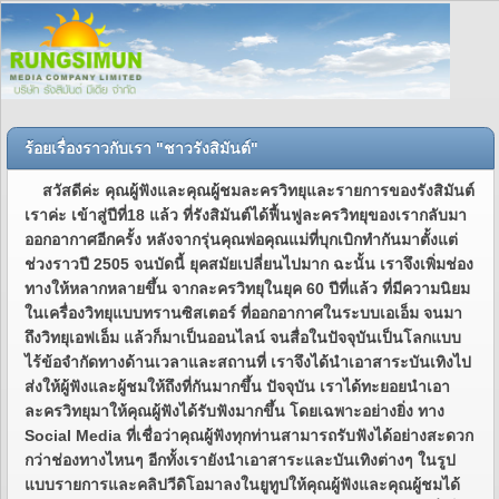
ร้อยเรื่องราวกับเรา "ชาวรังสิมันต์"
สวัสดีค่ะ คุณผู้ฟังและคุณผู้ชมละครวิทยุและรายการของรังสิมันต์
เราค่ะ เข้าสู่ปีที่18 แล้ว ที่รังสิมันต์ได้ฟื้นฟูละครวิทยุของเรากลับมา
ออกอากาศอีกครั้ง หลังจากรุ่นคุณพ่อคุณแม่ที่บุกเบิกทำกันมาตั้งแต่
ช่วงราวปี 2505 จนบัดนี้ ยุคสมัยเปลี่ยนไปมาก ฉะนั้น เราจึงเพิ่มช่อง
ทางให้หลากหลายขึ้น จากละครวิทยุในยุค 60 ปีที่แล้ว ที่มีความนิยม
ในเครื่องวิทยุแบบทรานซิสเตอร์ ที่ออกอากาศในระบบเอเอ็ม จนมา
ถึงวิทยุเอฟเอ็ม แล้วก็มาเป็นออนไลน์ จนสื่อในปัจจุบันเป็นโลกแบบ
ไร้ข้อจำกัดทางด้านเวลาและสถานที่ เราจึงได้นำเอาสาระบันเทิงไป
ส่งให้ผู้ฟังและผู้ชมให้ถึงที่กันมากขึ้น ปัจจุบัน เราได้ทะยอยนำเอา
ละครวิทยุมาให้คุณผู้ฟังได้รับฟังมากขึ้น โดยเฉพาะอย่างยิ่ง ทาง
Social Media ที่เชื่อว่าคุณผู้ฟังทุกท่านสามารถรับฟังได้อย่างสะดวก
กว่าช่องทางไหนๆ อีกทั้งเรายังนำเอาสาระและบันเทิงต่างๆ ในรูป
แบบรายการและคลิปวีดิโอมาลงในยูทูปให้คุณผู้ฟังและคุณผู้ชมได้