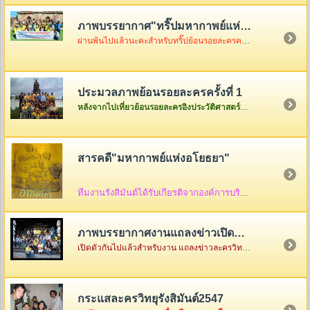
ภาพบรรยากาศ"ทริ๊ปมหากาพย์แห่งอโยธยา"
ผ่านพ้นไปแล้วนะคะสำหรับทริ๊ปย้อนรอยละครครั้งที่ 2 เมื่อวันอาทิตย์ที่ 3 ธันวา ซึ่งในวันนั้นอากาศค่อนข้างเป็นใจไม่ค่อยร้อนมากอย่างที่คิดแต่ความสนุกจะร้อนแรงขนาดไหนต้องคริ๊กเข้าไปดูภาพกันเองค่ะ
ประมวลภาพย้อนรอยละครครั้งที่ 1
หลังจากไปเที่ยวย้อนรอยละครอิงประวัติศาสตร์ที่จังหวัดพระนครศรีอยุธยาครั้งแรกกันกลับมาแล้ว ก็เอาภาพกลับมาให้ดูเล่าสู่กันฟัง ใครเป็นใครก็ดูกันเอาเองก็แล้วกันนะคะ
สารคดี"มหากาพย์แห่งอโยธยา"
ทีมงานรังสิมันต์ได้รับเกียรติจากองค์การบริหารส่วนจังหวัดพระนครศรีอยุธยา ให้จัดทำสื่อ
ภาพบรรยากาศงานแถลงข่าวเปิดตัว"มหากาพย์แห่งอโยธยา"
เปิดตัวกันไปแล้วสำหรับงาน แถลงข่าวละครวิทยุอิงประวัติศาสตร์ ชุด " มหากาพย์แห่งอโยธยา" ณ คุ้มขุนแผน จังหวัดพระนครศรีอยุธยา ซึ่งในงานมีแขกรับเชิญผู้เกียรติมาร่วมงานกันคับคั่ง พร้อมด้วยเหล่าทีมงานและแฟนละครอีกมากมาย...
กระแสละครวิทยุรังสิมันต์2547