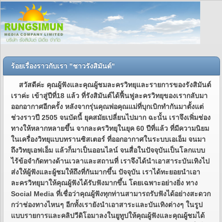
ร้อยเรื่องราวกับเรา "ชาวรังสิมันต์"
สวัสดีค่ะ คุณผู้ฟังและคุณผู้ชมละครวิทยุและรายการของรังสิมันต์
เราค่ะ เข้าสู่ปีที่18 แล้ว ที่รังสิมันต์ได้ฟื้นฟูละครวิทยุของเรากลับมา
ออกอากาศอีกครั้ง หลังจากรุ่นคุณพ่อคุณแม่ที่บุกเบิกทำกันมาตั้งแต่
ช่วงราวปี 2505 จนบัดนี้ ยุคสมัยเปลี่ยนไปมาก ฉะนั้น เราจึงเพิ่มช่อง
ทางให้หลากหลายขึ้น จากละครวิทยุในยุค 60 ปีที่แล้ว ที่มีความนิยม
ในเครื่องวิทยุแบบทรานซิสเตอร์ ที่ออกอากาศในระบบเอเอ็ม จนมา
ถึงวิทยุเอฟเอ็ม แล้วก็มาเป็นออนไลน์ จนสื่อในปัจจุบันเป็นโลกแบบ
ไร้ข้อจำกัดทางด้านเวลาและสถานที่ เราจึงได้นำเอาสาระบันเทิงไป
ส่งให้ผู้ฟังและผู้ชมให้ถึงที่กันมากขึ้น ปัจจุบัน เราได้ทะยอยนำเอา
ละครวิทยุมาให้คุณผู้ฟังได้รับฟังมากขึ้น โดยเฉพาะอย่างยิ่ง ทาง
Social Media ที่เชื่อว่าคุณผู้ฟังทุกท่านสามารถรับฟังได้อย่างสะดวก
กว่าช่องทางไหนๆ อีกทั้งเรายังนำเอาสาระและบันเทิงต่างๆ ในรูป
แบบรายการและคลิปวีดิโอมาลงในยูทูปให้คุณผู้ฟังและคุณผู้ชมได้