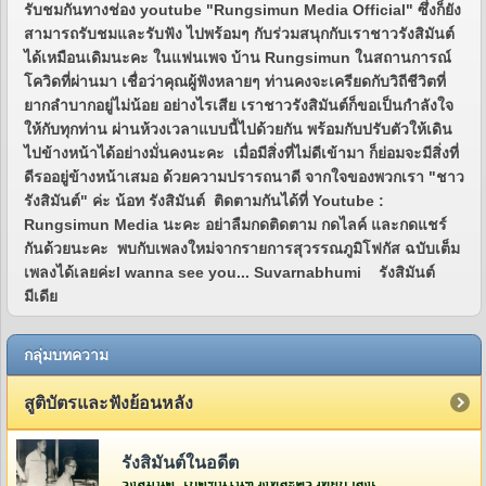
รับชมกันทางช่อง youtube "Rungsimun Media Official" ซึ่งก็ยัง
สามารถรับชมและรับฟัง ไปพร้อมๆ กับร่วมสนุกกับเราชาวรังสิมันต์
ได้เหมือนเดิมนะคะ ในแฟนเพจ บ้าน Rungsimun ในสถานการณ์
โควิดที่ผ่านมา เชื่อว่าคุณผู้ฟังหลายๆ ท่านคงจะเครียดกับวิถีชีวิตที่
ยากลำบากอยู่ไม่น้อย อย่างไรเสีย เราชาวรังสิมันต์ก็ขอเป็นกำลังใจ
ให้กับทุกท่าน ผ่านห้วงเวลาแบบนี้ไปด้วยกัน พร้อมกับปรับตัวให้เดิน
ไปข้างหน้าได้อย่างมั่นคงนะคะ เมื่อมีสิ่งที่ไม่ดีเข้ามา ก็ย่อมจะมีสิ่งที่
ดีรออยู่ข้างหน้าเสมอ ด้วยความปรารถนาดี จากใจของพวกเรา "ชาว
รังสิมันต์" ค่ะ น้อท รังสิมันต์ ติดตามกันได้ที่ Youtube :
Rungsimun Media นะคะ อย่าลืมกดติดตาม กดไลค์ และกดแชร์
กันด้วยนะคะ พบกับเพลงใหม่จากรายการสุวรรณภูมิโฟกัส ฉบับเต็ม
เพลงได้เลยค่ะI wanna see you... Suvarnabhumi รังสิมันต์
มีเดีย
กลุ่มบทความ
สูติบัตรและฟังย้อนหลัง
รังสิมันต์ในอดีต
รังสิมันต์ เกิดขึ้นในช่วงที่ละครวิทยุกำลังเฟื่องฟูอยู่ในยุคกว่า 60 ปีที่แล้ว โดยคุณวีระ จิรา (สี่เสี่ย ยีซีม่อน) ผู้จัดการและเจ้าของห้องบันทึกเสียงบริษัท ยีซีม่อน เรดิโอ จำกัด (