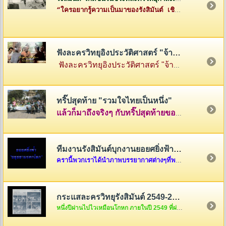
“ใครอยากรู้ความเป็นมาของรังสิมันต์ เชิญทางนี้ค่ะ”
ฟังละครวิทยุอิงประวัติศาสตร์ "จ้าวสามแผ่นดิน"
ฟังละครวิทยุอิงประวัติศาสตร์ "จ้าวสามแผ่นดิน" เรื่องราวของสามกษัตริย์ผู้ยิ่งใหญ่แห่งสามแคว้น พ่อขุนรามคำแหง แห่งสุโขทัย พญามังราย แห่งหิรัญนครเงินยาง และพญางำเมือง แห่งภูกามยาว
ทริ๊ปสุดท้าย "รวมใจไทยเป็นหนึ่ง"
แล้วก็มาถึงจริงๆ กับทริ๊ปสุดท้ายของรายการ "รวมใจไทยเป็นหนึ่ง" ที่เต็มไปด้วยความสนุกสนานและความตรึงใจ คลุกเคล้าด้วยกับเสียงหัวเราะและร้องไห้ นำภาพมาฝากกันพอเลาๆ ในบ้านรังสิมันต์แห่งนี้ครับ แต่ถ้าอยากดูต่อ ก็คลิ๊กดูใต้ภาพในบทความได้เลยครับ
ทีมงานรังสิมันต์บุกงานยอยศยิ่งฟ้า อยุธยามรดกโลก
ครานี้พวกเราได้นำภาพบรรยากาศต่างๆที่พวกเราได้รับเชิญจากผู้อำนวยการการท่องเที่ยวแห่งประเทศไทย เขต 6 ให้ไปร่วมงาน "ยอยศยิ่งฟ้า อยุธยามรดกโลก "เมื่อวันที่ ๑๑ ธันวาคม....
กระแสละครวิทยุรังสิมันต์ 2549-2550
หนึ่งปีผ่านไปไวเหมือนโกหก ภายในปี 2549 ที่ผ่านมากระแสละครวิทยุของพวกเราชาวรังสิมันต์จะเป็นอย่างไรกันบ้างนะ สงสัยแล้วใช่มั้ยล่ะคะ ถ้างั้นต้องรีบคริ๊กเข้าไปดูแล้วล่ะค่ะ ไม่งั้น out นะขอบอก...