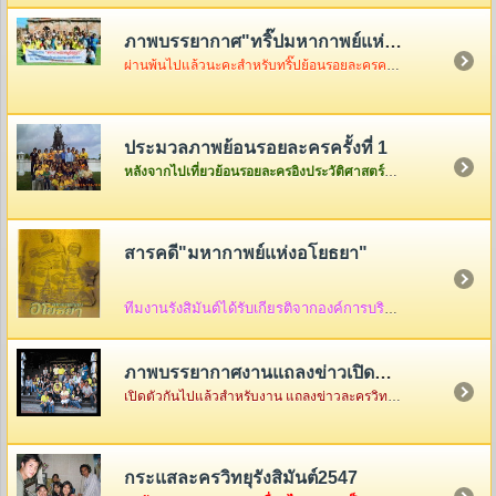
ภาพบรรยากาศ"ทริ๊ปมหากาพย์แห่งอโยธยา"
ผ่านพ้นไปแล้วนะคะสำหรับทริ๊ปย้อนรอยละครครั้งที่ 2 เมื่อวันอาทิตย์ที่ 3 ธันวา ซึ่งในวันนั้นอากาศค่อนข้างเป็นใจไม่ค่อยร้อนมากอย่างที่คิดแต่ความสนุกจะร้อนแรงขนาดไหนต้องคริ๊กเข้าไปดูภาพกันเองค่ะ
ประมวลภาพย้อนรอยละครครั้งที่ 1
หลังจากไปเที่ยวย้อนรอยละครอิงประวัติศาสตร์ที่จังหวัดพระนครศรีอยุธยาครั้งแรกกันกลับมาแล้ว ก็เอาภาพกลับมาให้ดูเล่าสู่กันฟัง ใครเป็นใครก็ดูกันเอาเองก็แล้วกันนะคะ
สารคดี"มหากาพย์แห่งอโยธยา"
ทีมงานรังสิมันต์ได้รับเกียรติจากองค์การบริหารส่วนจังหวัดพระนครศรีอยุธยา ให้จัดทำสื่อ
ภาพบรรยากาศงานแถลงข่าวเปิดตัว"มหากาพย์แห่งอโยธยา"
เปิดตัวกันไปแล้วสำหรับงาน แถลงข่าวละครวิทยุอิงประวัติศาสตร์ ชุด " มหากาพย์แห่งอโยธยา" ณ คุ้มขุนแผน จังหวัดพระนครศรีอยุธยา ซึ่งในงานมีแขกรับเชิญผู้เกียรติมาร่วมงานกันคับคั่ง พร้อมด้วยเหล่าทีมงานและแฟนละครอีกมากมาย...
กระแสละครวิทยุรังสิมันต์2547