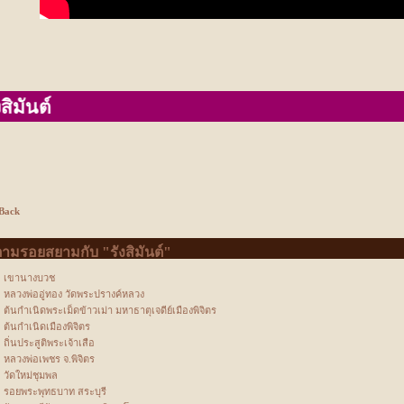
Back
ามรอยสยามกับ "รังสิมันต์"
เขานางบวช
หลวงพ่ออู่ทอง วัดพระปรางค์หลวง
ต้นกำเนิดพระเม็ดข้าวเม่า มหาธาตุเจดีย์เมืองพิจิตร
ต้นกำเนิดเมืองพิจิตร
ถิ่นประสูติพระเจ้าเสือ
หลวงพ่อเพชร จ.พิจิตร
วัดใหม่ชุมพล
รอยพระพุทธบาท สระบุรี