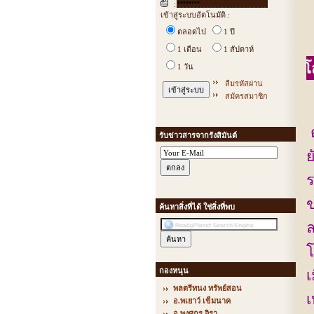
:
เข้าสู่ระบบอัตโนมัติ :
ตลอดไป
1 ปี
1 เดือน
1 สัปดาห์
1 วัน
ลืมรหัสผ่าน
สมัครสมาชิก
ต
รับข่าวสารจากรังสิมันต์
ย
ร
ข
ค้นหาสิ่งที่ได้ ใช่สิ่งที่พบ
ล
โ
กองหนุน
เ
พลตรีทนง ทรัพย์สอน
เ
อ.พเยาว์ เข็มนาค
อ.พงศกร จิรา