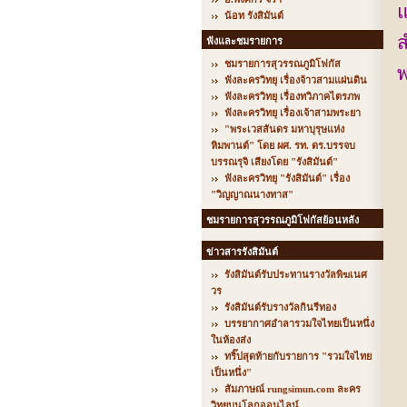
แ
น้อท รังสิมันต์
ส
ฟังและชมรายการ
ชมรายการสุวรรณภูมิโฟกัส
พ
ฟังละครวิทยุ เรื่องจ้าวสามแผ่นดิน
ฟังละครวิทยุ เรื่องทวิภาคไตรภพ
ฟังละครวิทยุ เรื่องเจ้าสามพระยา
"พระเวสสันดร มหาบุรุษแห่ง
หิมพานต์" โดย ผศ. รท. ดร.บรรจบ
บรรณรุจิ เสียงโดย "รังสิมันต์"
ฟังละครวิทยุ "รังสิมันต์" เรื่อง
"วิญญาณนางทาส"
ชมรายการสุวรรณภูมิโฟกัสย้อนหลัง
ข่าวสารรังสิมันต์
รังสิมันต์รับประทานรางวัลพิฆเนศ
วร
รังสิมันต์รับรางวัลกินรีทอง
บรรยากาศอำลารวมใจไทยเป็นหนึ่ง
ในห้องส่ง
ทริ๊ปสุดท้ายกับรายการ "รวมใจไทย
เป็นหนึ่ง"
สัมภาษณ์ rungsimun.com ละคร
วิทยุบนโลกออนไลน์