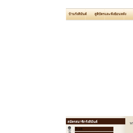
บ้านรังสิมันต์
สูติบัตรและฟังย้อนหลัง
สมัครสมาชิกรังสิมันต์
พ
: