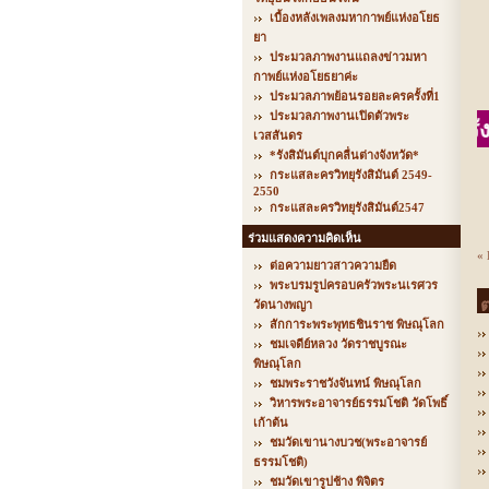
เบื้องหลังเพลงมหากาพย์แห่งอโยธ
ยา
ประมวลภาพงานแถลงข่าวมหา
กาพย์แห่งอโยธยาค่ะ
ประมวลภาพย้อนรอยละครครั้งที่1
ประมวลภาพงานเปิดตัวพระ
เวสสันดร
*รังสิมันต์บุกคลื่นต่างจังหวัด*
กระแสละครวิทยุรังสิมันต์ 2549-
2550
กระแสละครวิทยุรังสิมันต์2547
ร่วมแสดงความคิดเห็น
« 
ต่อความยาวสาวความยืด
พระบรมรูปครอบครัวพระนเรศวร
ต
วัดนางพญา
สักการะพระพุทธชินราช พิษณุโลก
ชมเจดีย์หลวง วัดราชบูรณะ
พิษณุโลก
ชมพระราชวังจันทน์ พิษณุโลก
วิหารพระอาจารย์ธรรมโชติ วัดโพธิ์
เก้าต้น
ชมวัดเขานางบวช(พระอาจารย์
ธรรมโชติ)
ชมวัดเขารูปช้าง พิจิตร