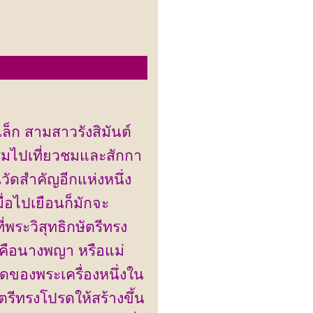
วัดนางพญา พิษณุโลก
ล็ก สามสาวรังสิมันต์
ู้ชมไปเที่ยวชมและสักกา
ัดสำคัญอีกแห่งหนึ่ง
่อไปเยือนก็มักจะ
่พระวิสุทธิกษัตรีทรง
า" คือนางพญา หรือแม่
นิดของพระเครื่องหนึ่งใน
ัตรีทรงโปรดให้สร้างขึ้น