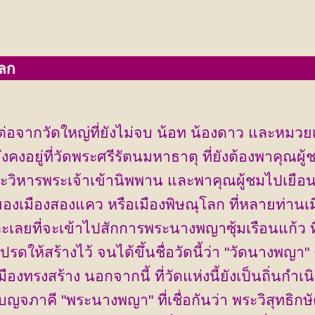
่อจากวัดใหญ่ที่ยังไม่จบ น้อท น้องดาว และหมวยเ
ังคงอยู่ที่วัดพระศรีรัตนมหาธาตุ ที่ยังต้องพาคุณผ
ะวิหารพระเจ้าเข้านิพพาน และพาคุณผู้ชมไปเยือนว
องเมืองสองแคว หรือเมืองพิษณุโลก ที่หลายท่านเมื
ะเลยที่จะเข้าไปสักการพระนางพญาซุ้มเรือนแก้ว ที
ปรดให้สร้างไว้ จนได้ขึ้นชื่อวัดนี้ว่า "วัดนางพญ
มืองทรงสร้าง นอกจากนี้ ที่วัดแห่งนี้ยังเป็นถิ่นกำเ
บญจภาคี "พระนางพญา" ที่เชื่อกันว่า พระวิสุทธิกษ