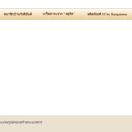
เกร็ดสาระจาก "จตุรัส"
สมาชิกบ้านรังสิมันต์
ผลิตภัณฑ์ ST by Rungsimun
ระบรมรูปครอบครัวพระนเรศวร