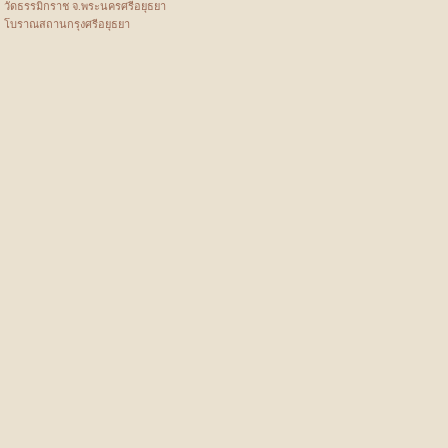
วัดธรรมิกราช จ.พระนครศรีอยุธยา
โบราณสถานกรุงศรีอยุธยา