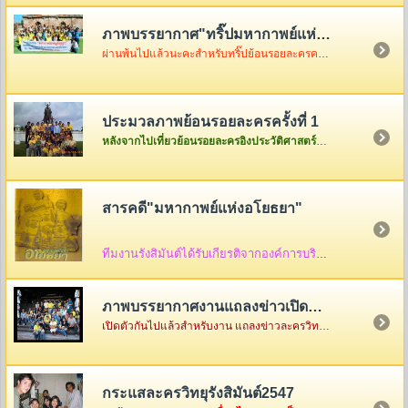
ภาพบรรยากาศ"ทริ๊ปมหากาพย์แห่งอโยธยา"
ผ่านพ้นไปแล้วนะคะสำหรับทริ๊ปย้อนรอยละครครั้งที่ 2 เมื่อวันอาทิตย์ที่ 3 ธันวา ซึ่งในวันนั้นอากาศค่อนข้างเป็นใจไม่ค่อยร้อนมากอย่างที่คิดแต่ความสนุกจะร้อนแรงขนาดไหนต้องคริ๊กเข้าไปดูภาพกันเองค่ะ
ประมวลภาพย้อนรอยละครครั้งที่ 1
หลังจากไปเที่ยวย้อนรอยละครอิงประวัติศาสตร์ที่จังหวัดพระนครศรีอยุธยาครั้งแรกกันกลับมาแล้ว ก็เอาภาพกลับมาให้ดูเล่าสู่กันฟัง ใครเป็นใครก็ดูกันเอาเองก็แล้วกันนะคะ
สารคดี"มหากาพย์แห่งอโยธยา"
ทีมงานรังสิมันต์ได้รับเกียรติจากองค์การบริหารส่วนจังหวัดพระนครศรีอยุธยา ให้จัดทำสื่อ
ภาพบรรยากาศงานแถลงข่าวเปิดตัว"มหากาพย์แห่งอโยธยา"
เปิดตัวกันไปแล้วสำหรับงาน แถลงข่าวละครวิทยุอิงประวัติศาสตร์ ชุด " มหากาพย์แห่งอโยธยา" ณ คุ้มขุนแผน จังหวัดพระนครศรีอยุธยา ซึ่งในงานมีแขกรับเชิญผู้เกียรติมาร่วมงานกันคับคั่ง พร้อมด้วยเหล่าทีมงานและแฟนละครอีกมากมาย...
กระแสละครวิทยุรังสิมันต์2547