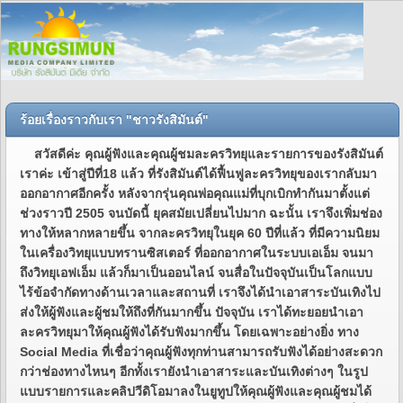
ร้อยเรื่องราวกับเรา "ชาวรังสิมันต์"
สวัสดีค่ะ คุณผู้ฟังและคุณผู้ชมละครวิทยุและรายการของรังสิมันต์
เราค่ะ เข้าสู่ปีที่18 แล้ว ที่รังสิมันต์ได้ฟื้นฟูละครวิทยุของเรากลับมา
ออกอากาศอีกครั้ง หลังจากรุ่นคุณพ่อคุณแม่ที่บุกเบิกทำกันมาตั้งแต่
ช่วงราวปี 2505 จนบัดนี้ ยุคสมัยเปลี่ยนไปมาก ฉะนั้น เราจึงเพิ่มช่อง
ทางให้หลากหลายขึ้น จากละครวิทยุในยุค 60 ปีที่แล้ว ที่มีความนิยม
ในเครื่องวิทยุแบบทรานซิสเตอร์ ที่ออกอากาศในระบบเอเอ็ม จนมา
ถึงวิทยุเอฟเอ็ม แล้วก็มาเป็นออนไลน์ จนสื่อในปัจจุบันเป็นโลกแบบ
ไร้ข้อจำกัดทางด้านเวลาและสถานที่ เราจึงได้นำเอาสาระบันเทิงไป
ส่งให้ผู้ฟังและผู้ชมให้ถึงที่กันมากขึ้น ปัจจุบัน เราได้ทะยอยนำเอา
ละครวิทยุมาให้คุณผู้ฟังได้รับฟังมากขึ้น โดยเฉพาะอย่างยิ่ง ทาง
Social Media ที่เชื่อว่าคุณผู้ฟังทุกท่านสามารถรับฟังได้อย่างสะดวก
กว่าช่องทางไหนๆ อีกทั้งเรายังนำเอาสาระและบันเทิงต่างๆ ในรูป
แบบรายการและคลิปวีดิโอมาลงในยูทูปให้คุณผู้ฟังและคุณผู้ชมได้