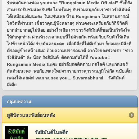
รับชมกันทางช่อง youtube "Rungsimun Media Official" ซึ่งก็ยัง
สามารถรับชมและรับฟัง ไปพร้อมๆ กับร่วมสนุกกับเราชาวรังสิมันต์
ได้เหมือนเดิมนะคะ ในแฟนเพจ บ้าน Rungsimun ในสถานการณ์
โควิดที่ผ่านมา เชื่อว่าคุณผู้ฟังหลายๆ ท่านคงจะเครียดกับวิถีชีวิตที่
ยากลำบากอยู่ไม่น้อย อย่างไรเสีย เราชาวรังสิมันต์ก็ขอเป็นกำลังใจ
ให้กับทุกท่าน ผ่านห้วงเวลาแบบนี้ไปด้วยกัน พร้อมกับปรับตัวให้เดิน
ไปข้างหน้าได้อย่างมั่นคงนะคะ เมื่อมีสิ่งที่ไม่ดีเข้ามา ก็ย่อมจะมีสิ่งที่
ดีรออยู่ข้างหน้าเสมอ ด้วยความปรารถนาดี จากใจของพวกเรา "ชาว
รังสิมันต์" ค่ะ น้อท รังสิมันต์ ติดตามกันได้ที่ Youtube :
Rungsimun Media นะคะ อย่าลืมกดติดตาม กดไลค์ และกดแชร์
กันด้วยนะคะ พบกับเพลงใหม่จากรายการสุวรรณภูมิโฟกัส ฉบับเต็ม
เพลงได้เลยค่ะI wanna see you... Suvarnabhumi รังสิมันต์
มีเดีย
กลุ่มบทความ
สูติบัตรและฟังย้อนหลัง
รังสิมันต์ในอดีต
รังสิมันต์ เกิดขึ้นในช่วงที่ละครวิทยุกำลังเฟื่องฟูอยู่ในยุคกว่า 60 ปีที่แล้ว โดยคุณวีระ จิรา (สี่เสี่ย ยีซีม่อน) ผู้จัดการและเจ้าของห้องบันทึกเสียงบริษัท ยีซีม่อน เรดิโอ จำกัด (