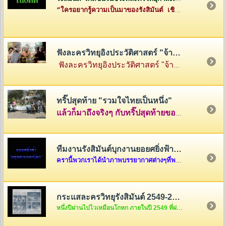
“ใครอยากรู้ความเป็นมาของรังสิมันต์ เชิญทางนี้ค่ะ”
ฟังละครวิทยุอิงประวัติศาสตร์ "จ้าวสามแผ่นดิน"
ฟังละครวิทยุอิงประวัติศาสตร์ "จ้าวสามแผ่นดิน" เรื่องราวของสามกษัตริย์ผู้ยิ่งใหญ่แห่งสามแคว้น พ่อขุนรามคำแหง แห่งสุโขทัย พญามังราย แห่งหิรัญนครเงินยาง และพญางำเมือง แห่งภูกามยาว
ทริ๊ปสุดท้าย "รวมใจไทยเป็นหนึ่ง"
แล้วก็มาถึงจริงๆ กับทริ๊ปสุดท้ายของรายการ "รวมใจไทยเป็นหนึ่ง" ที่เต็มไปด้วยความสนุกสนานและความตรึงใจ คลุกเคล้าด้วยกับเสียงหัวเราะและร้องไห้ นำภาพมาฝากกันพอเลาๆ ในบ้านรังสิมันต์แห่งนี้ครับ แต่ถ้าอยากดูต่อ ก็คลิ๊กดูใต้ภาพในบทความได้เลยครับ
ทีมงานรังสิมันต์บุกงานยอยศยิ่งฟ้า อยุธยามรดกโลก
ครานี้พวกเราได้นำภาพบรรยากาศต่างๆที่พวกเราได้รับเชิญจากผู้อำนวยการการท่องเที่ยวแห่งประเทศไทย เขต 6 ให้ไปร่วมงาน "ยอยศยิ่งฟ้า อยุธยามรดกโลก "เมื่อวันที่ ๑๑ ธันวาคม....
กระแสละครวิทยุรังสิมันต์ 2549-2550
หนึ่งปีผ่านไปไวเหมือนโกหก ภายในปี 2549 ที่ผ่านมากระแสละครวิทยุของพวกเราชาวรังสิมันต์จะเป็นอย่างไรกันบ้างนะ สงสัยแล้วใช่มั้ยล่ะคะ ถ้างั้นต้องรีบคริ๊กเข้าไปดูแล้วล่ะค่ะ ไม่งั้น out นะขอบอก...