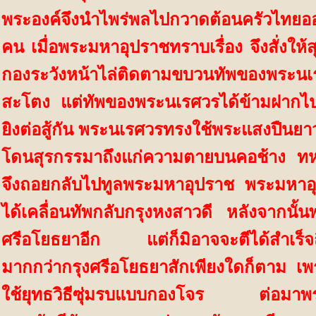
พระองค์จึงนำไพร่พลไปกวาดต้อนครัวไทยออ
คน เมื่อพระมหาอุปราชทราบเรื่อง จึงสั่งให้สุ
กองระวังหน้าไล่ติดตามขบวนทัพของพระนเรศ
สะโตง แต่ทัพของพระนเรศวรได้ข้ามฝากไปแ
ยิงต่อสู้กัน พระนเรศวรทรงใช้พระแสงปืนยา
โดนสุรกรรมาถึงแก่
ความตายบนคอช้าง ทหา
จึงถอยกลับไปทูลพระมหาอุปราช พระมหาอุปร
ได้เคลื่อนทัพกลับกรุงหงสาวดี หลังจากนั้น
ศรีอโยธยาอีก แต่ก็มิอาจจะตีได้สำเร็จถึ
มากกว่ากรุงศรีอโยธยาสักเพียงใดก็ตาม 
ใช้ยุทธวิธีซุ่มรบแบบกองโจร ต่อมาพร