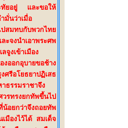
ะทัยอยู่ และขอให้
ั่นว่าเมื่อ
พลไปสมทบกับพวกไทย
้ และจงนำเอาพระศพ
ลจูงเข้าเมือง
นองออกอุบายขอช้าง
งศรีอโยธยาปฏิเสธ
มหาธรรมราชาจึง
มศวรทรงยกทัพขึ้นไป
ี่น้อยกว่าจึงถอยทัพ
มืองไว้ได้ สมเด็จ