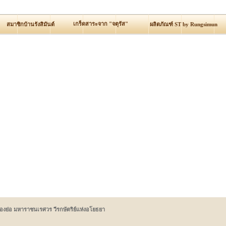
เกร็ดสาระจาก "จตุรัส"
สมาชิกบ้านรังสิมันต์
ผลิตภัณฑ์ ST by Rungsimun
ื่องย่อ มหาราชนเรศวร วีรกษัตริย์แห่งอโยธยา