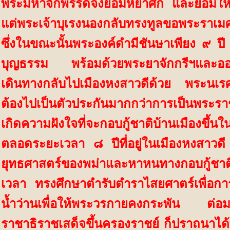
พระมหาจักพรรดิ์จึงยอมหย่าศึก และยอมให้
แต่พระเจ้าบุเรงนองกลับทรงทูลขอพระราเ
ซึ่งในขณะนั้นพระองค์ดำมีชันษาเพียง ๙ ป
บุญธรรม พร้อมด้วยพระยาจักกรีฯและอ
เดินทางกลับไปเมืองหงสาวดีด้วย
พระนเรศ
ต้องไปเป็นตัวประกันมากกว่าการเป็นพระ
รา
เกิดความฝังใจที่จะกอบกู้ชาติบ้านเมืองขึ้น
ตลอดระยะเวลา ๘ ปีที่อยู่ในเมืองหงสาวดี 
ยุทธศาสตร์ของพม่าและหาหนทางกอบกู้ชาติ
เวลา ทรงศึกษาตำรับตำราไสยศาตร์เพื่อ
น้ำว่านเพื่อให้พระวรกายคงกระพัน ต่อม
ราชาธิราชเสด็จขึ้นครองราชย์ ก็ปราถนาได