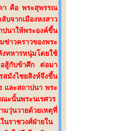
ดา คือ พระสุพรรณ
กลับจากเมืองหงสาว
าปนาให้พระองค์ขึ้น
มข่าวคราวของพระ
ังทหารหนุ่มโดยใช้
ู้กับข้าศึก
ต่อมา
ังไชยสิงห์จึงขึ้น
ง แล
ะสถาปนา พระ
ขณะนั้นพระนเรศวร
มวุ่นวายด้วยเหตุที่
ันในราชวงศ์ฝ่ายใน