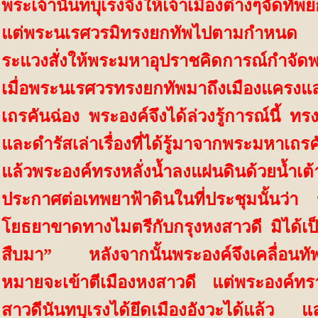
พระเจ้านันทบุเรงจึงให้เจ้าเมืองต่างๆจัดทัพ
แต่พระนเรศวรมิทรงยกทัพไปตามกำหนด พ
ระแวงสั่งให้พระมหาอุปราชคิดการณ์กำจัดพ
เมื่อพระนเรศวรทรงยกทัพมาถึงเมืองแครง
เถรคันฉ่อง พระองค์จึงได้ล่วงรู้การณ์นี้ ท
และดำรัสเล่าเรื่องที่ได้รู้มาจากพระมหาเถรค
แล้วพระองค์ทรงหลั่งน้ำลงแผ่นดินด้วย
ประกาศต่อเทพยาฟ้าดินในที่ประชุมนั้นว่า
โยธยาขาดทางไมตรีกับกรุงหงสาวดี มิได้เป็น
สืบมา
”
หลังจากนั้นพระองค์จึงเคลื่อนทั
หมายจะเข้าตีเมืองหงสาวดี แต่พระองค์ทรา
สาวดีนันทบุเรงได้ยึดเมืองอังวะได้แล้ว 