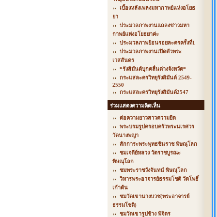
เบื้องหลังเพลงมหากาพย์แห่งอโยธ
ยา
ประมวลภาพงานแถลงข่าวมหา
กาพย์แห่งอโยธยาค่ะ
ประมวลภาพย้อนรอยละครครั้งที่1
ประมวลภาพงานเปิดตัวพระ
เวสสันดร
*รังสิมันต์บุกคลื่นต่างจังหวัด*
กระแสละครวิทยุรังสิมันต์ 2549-
2550
กระแสละครวิทยุรังสิมันต์2547
ร่วมแสดงความคิดเห็น
ต่อความยาวสาวความยืด
พระบรมรูปครอบครัวพระนเรศวร
วัดนางพญา
สักการะพระพุทธชินราช พิษณุโลก
ชมเจดีย์หลวง วัดราชบูรณะ
พิษณุโลก
ชมพระราชวังจันทน์ พิษณุโลก
วิหารพระอาจารย์ธรรมโชติ วัดโพธิ์
เก้าต้น
ชมวัดเขานางบวช(พระอาจารย์
ธรรมโชติ)
ชมวัดเขารูปช้าง พิจิตร