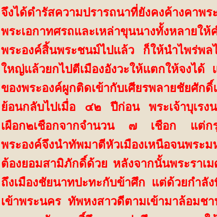
จึงได้ดำรัสความปรารถนาที่ยังคงค้างคาพร
พระเอกาทศรถและเหล่าขุนนางทั้งหลายให้คำม
พระองค์สิ้นพระชนม์ไปแล้ว ก็ให้นำไพร่
ใหญ่แล้วยกไปตีเมืองอังวะให้แตกให้จงได
ของพระองค์ผูกติดเข้ากับเศียรพลายชัยศักดิ์แ
ย้อนกลับไปเมื่อ ๔๒ ปีก่อน พระเจ้าบุเรง
เผือก๒เชือกจากจำนวน ๗ เชือก แต่กรุ
พระองค์จึงนำทัพมาตีหัวเมืองเหนือจนพระ
ต้องยอมสามิภักดิ์ด้วย หลังจากนั้นพระราเ
ถึงเมืองชัยนาทปะทะกับข้าศึก แต่ด้วยกำลังท
เข้าพระนคร ทัพหงสาวดีตามเข้ามาล้อมชานเ