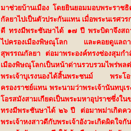
มาช่วยบ้านเมือง โดยยินยอมมอบพระราชธิ
กัลยาไปเป็นตัวประกันแทน เมื่อพระนเรศวร
ดี ทรงมีพระชันษาได้ ๑๗ ปี พระบิดาจึงสถ
ไปครองเมืองพิษณุโลก และคอยดูแลถา
สุพรรณกัลยา
ต่อมาพระองค์ทรงซ่องสุมกำล
เมืองพิษณุโลกเป็นหน้าด่านรวบรวมไพร่พลต่อส
พระเจ้าบุเรงนองได้สิ้นพระชนม์ พระโอรสม
ครองราชย์แทน พระนามว่าพระเจ้านันทบุเร
โอรสมังสามเกียดเป็นพระมหาอุปราชซึ่งใน
ทรงมีพระชันษาได้ ๒๖ ปี
ต่อมาพม่าเกิดควา
พระเจ้าหงสาวดีกับพระเจ้าอังวะเกิดผิดใจก