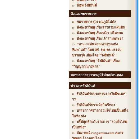
น้อท รังสิมันต์
ฟังและชมรายการ
ชมรายการสุวรรณภูมิโฟกัส
ฟังละครวิทยุ เรื่องจ้าวสามแผ่นดิน
ฟังละครวิทยุ เรื่องทวิภาคไตรภพ
ฟังละครวิทยุ เรื่องเจ้าสามพระยา
"พระเวสสันดร มหาบุรุษแห่ง
หิมพานต์" โดย ผศ. รท. ดร.บรรจบ
บรรณรุจิ เสียงโดย "รังสิมันต์"
ฟังละครวิทยุ "รังสิมันต์" เรื่อง
"วิญญาณนางทาส"
ชมรายการสุวรรณภูมิโฟกัสย้อนหลัง
ข่าวสารรังสิมันต์
รังสิมันต์รับประทานรางวัลพิฆเนศ
วร
รังสิมันต์รับรางวัลกินรีทอง
บรรยากาศอำลารวมใจไทยเป็นหนึ่ง
ในห้องส่ง
ทริ๊ปสุดท้ายกับรายการ "รวมใจไทย
เป็นหนึ่ง"
สัมภาษณ์ rungsimun.com ละคร
วิทยุบนโลกออนไลน์