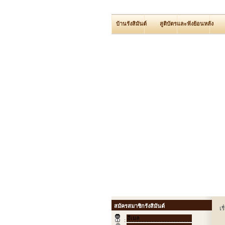
บ้านรังสิมันต์
สูติบัตรและฟังย้อนหลัง
สมัครสมาชิกรังสิมันต์
เร
: