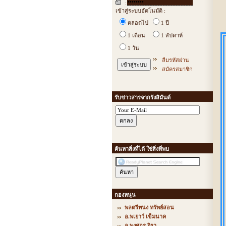
:
เข้าสู่ระบบอัตโนมัติ :
ตลอดไป
1 ปี
1 เดือน
1 สัปดาห์
1 วัน
ลืมรหัสผ่าน
สมัครสมาชิก
รับข่าวสารจากรังสิมันต์
ค้นหาสิ่งที่ได้ ใช่สิ่งที่พบ
กองหนุน
พลตรีทนง ทรัพย์สอน
อ.พเยาว์ เข็มนาค
อ.พงศกร จิรา