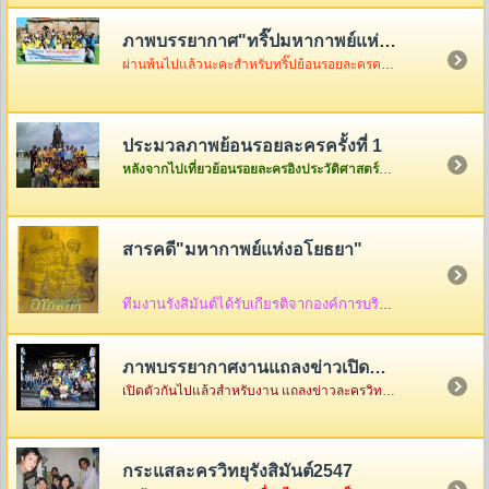
ภาพบรรยากาศ"ทริ๊ปมหากาพย์แห่งอโยธยา"
ผ่านพ้นไปแล้วนะคะสำหรับทริ๊ปย้อนรอยละครครั้งที่ 2 เมื่อวันอาทิตย์ที่ 3 ธันวา ซึ่งในวันนั้นอากาศค่อนข้างเป็นใจไม่ค่อยร้อนมากอย่างที่คิดแต่ความสนุกจะร้อนแรงขนาดไหนต้องคริ๊กเข้าไปดูภาพกันเองค่ะ
ประมวลภาพย้อนรอยละครครั้งที่ 1
หลังจากไปเที่ยวย้อนรอยละครอิงประวัติศาสตร์ที่จังหวัดพระนครศรีอยุธยาครั้งแรกกันกลับมาแล้ว ก็เอาภาพกลับมาให้ดูเล่าสู่กันฟัง ใครเป็นใครก็ดูกันเอาเองก็แล้วกันนะคะ
สารคดี"มหากาพย์แห่งอโยธยา"
ทีมงานรังสิมันต์ได้รับเกียรติจากองค์การบริหารส่วนจังหวัดพระนครศรีอยุธยา ให้จัดทำสื่อ
ภาพบรรยากาศงานแถลงข่าวเปิดตัว"มหากาพย์แห่งอโยธยา"
เปิดตัวกันไปแล้วสำหรับงาน แถลงข่าวละครวิทยุอิงประวัติศาสตร์ ชุด " มหากาพย์แห่งอโยธยา" ณ คุ้มขุนแผน จังหวัดพระนครศรีอยุธยา ซึ่งในงานมีแขกรับเชิญผู้เกียรติมาร่วมงานกันคับคั่ง พร้อมด้วยเหล่าทีมงานและแฟนละครอีกมากมาย...
กระแสละครวิทยุรังสิมันต์2547