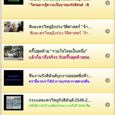
“ใครอยากรู้ความเป็นมาของรังสิมันต์ เชิญทางนี้ค่ะ”
ฟังละครวิทยุอิงประวัติศาสตร์ "จ้าวสามแผ่นดิน"
ฟังละครวิทยุอิงประวัติศาสตร์ "จ้าวสามแผ่นดิน" เรื่องราวของสามกษัตริย์ผู้ยิ่งใหญ่แห่งสามแคว้น พ่อขุนรามคำแหง แห่งสุโขทัย พญามังราย แห่งหิรัญนครเงินยาง และพญางำเมือง แห่งภูกามยาว
ทริ๊ปสุดท้าย "รวมใจไทยเป็นหนึ่ง"
แล้วก็มาถึงจริงๆ กับทริ๊ปสุดท้ายของรายการ "รวมใจไทยเป็นหนึ่ง" ที่เต็มไปด้วยความสนุกสนานและความตรึงใจ คลุกเคล้าด้วยกับเสียงหัวเราะและร้องไห้ นำภาพมาฝากกันพอเลาๆ ในบ้านรังสิมันต์แห่งนี้ครับ แต่ถ้าอยากดูต่อ ก็คลิ๊กดูใต้ภาพในบทความได้เลยครับ
ทีมงานรังสิมันต์บุกงานยอยศยิ่งฟ้า อยุธยามรดกโลก
ครานี้พวกเราได้นำภาพบรรยากาศต่างๆที่พวกเราได้รับเชิญจากผู้อำนวยการการท่องเที่ยวแห่งประเทศไทย เขต 6 ให้ไปร่วมงาน "ยอยศยิ่งฟ้า อยุธยามรดกโลก "เมื่อวันที่ ๑๑ ธันวาคม....
กระแสละครวิทยุรังสิมันต์ 2549-2550
หนึ่งปีผ่านไปไวเหมือนโกหก ภายในปี 2549 ที่ผ่านมากระแสละครวิทยุของพวกเราชาวรังสิมันต์จะเป็นอย่างไรกันบ้างนะ สงสัยแล้วใช่มั้ยล่ะคะ ถ้างั้นต้องรีบคริ๊กเข้าไปดูแล้วล่ะค่ะ ไม่งั้น out นะขอบอก...