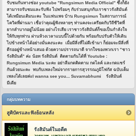
รับชมกันทางช่อง youtube "Rungsimun Media Official" ซึ่งก็ยัง
สามารถรับชมและรับฟัง ไปพร้อมๆ กับร่วมสนุกกับเราชาวรังสิมันต์
ได้เหมือนเดิมนะคะ ในแฟนเพจ บ้าน Rungsimun ในสถานการณ์
โควิดที่ผ่านมา เชื่อว่าคุณผู้ฟังหลายๆ ท่านคงจะเครียดกับวิถีชีวิตที่
ยากลำบากอยู่ไม่น้อย อย่างไรเสีย เราชาวรังสิมันต์ก็ขอเป็นกำลังใจ
ให้กับทุกท่าน ผ่านห้วงเวลาแบบนี้ไปด้วยกัน พร้อมกับปรับตัวให้เดิน
ไปข้างหน้าได้อย่างมั่นคงนะคะ เมื่อมีสิ่งที่ไม่ดีเข้ามา ก็ย่อมจะมีสิ่งที่
ดีรออยู่ข้างหน้าเสมอ ด้วยความปรารถนาดี จากใจของพวกเรา "ชาว
รังสิมันต์" ค่ะ น้อท รังสิมันต์ ติดตามกันได้ที่ Youtube :
Rungsimun Media นะคะ อย่าลืมกดติดตาม กดไลค์ และกดแชร์
กันด้วยนะคะ พบกับเพลงใหม่จากรายการสุวรรณภูมิโฟกัส ฉบับเต็ม
เพลงได้เลยค่ะI wanna see you... Suvarnabhumi รังสิมันต์
มีเดีย
กลุ่มบทความ
สูติบัตรและฟังย้อนหลัง
รังสิมันต์ในอดีต
รังสิมันต์ เกิดขึ้นในช่วงที่ละครวิทยุกำลังเฟื่องฟูอยู่ในยุคกว่า 60 ปีที่แล้ว โดยคุณวีระ จิรา (สี่เสี่ย ยีซีม่อน) ผู้จัดการและเจ้าของห้องบันทึกเสียงบริษัท ยีซีม่อน เรดิโอ จำกัด (