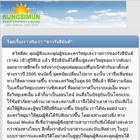
ร้อยเรื่องราวกับเรา "ชาวรังสิมันต์"
สวัสดีค่ะ คุณผู้ฟังและคุณผู้ชมละครวิทยุและรายการของรังสิมันต์
เราค่ะ เข้าสู่ปีที่18 แล้ว ที่รังสิมันต์ได้ฟื้นฟูละครวิทยุของเรากลับมา
ออกอากาศอีกครั้ง หลังจากรุ่นคุณพ่อคุณแม่ที่บุกเบิกทำกันมาตั้งแต่
ช่วงราวปี 2505 จนบัดนี้ ยุคสมัยเปลี่ยนไปมาก ฉะนั้น เราจึงเพิ่มช่อง
ทางให้หลากหลายขึ้น จากละครวิทยุในยุค 60 ปีที่แล้ว ที่มีความนิยม
ในเครื่องวิทยุแบบทรานซิสเตอร์ ที่ออกอากาศในระบบเอเอ็ม จนมา
ถึงวิทยุเอฟเอ็ม แล้วก็มาเป็นออนไลน์ จนสื่อในปัจจุบันเป็นโลกแบบ
ไร้ข้อจำกัดทางด้านเวลาและสถานที่ เราจึงได้นำเอาสาระบันเทิงไป
ส่งให้ผู้ฟังและผู้ชมให้ถึงที่กันมากขึ้น ปัจจุบัน เราได้ทะยอยนำเอา
ละครวิทยุมาให้คุณผู้ฟังได้รับฟังมากขึ้น โดยเฉพาะอย่างยิ่ง ทาง
Social Media ที่เชื่อว่าคุณผู้ฟังทุกท่านสามารถรับฟังได้อย่างสะดวก
กว่าช่องทางไหนๆ อีกทั้งเรายังนำเอาสาระและบันเทิงต่างๆ ในรูป
แบบรายการและคลิปวีดิโอมาลงในยูทูปให้คุณผู้ฟังและคุณผู้ชมได้