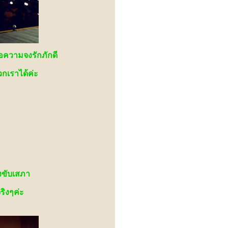
่อความจงรักภักดี
กเราได้ค่ะ
ังขับเสภา
ิงๆค่ะ