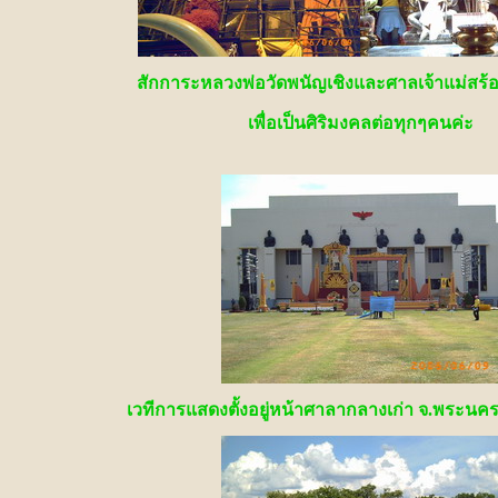
สักการะหลวงพ่อวัดพนัญเชิงและศาลเจ้าแม่สร
เพื่อเป็นศิริมงคลต่อทุกๆคนค่ะ
เวทีการแสดงตั้งอยู่หน้าศาลากลางเก่า จ.พระนคร