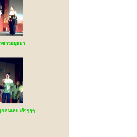
ราชาวอยุธยา
ุกคนเลย เย้ๆๆๆๆ