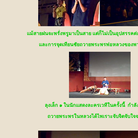
แม้สายฝนจะพรั่งพรูมาเป็นสาย แต่ก็ไม่เป็นอุปสรรคต
และการจุดเทียนชัยถวายพระพรพ่อหลวงของพว
ลุงเล็ก ๑ ในนักแสดงละครเวทีในครั้งนี้ กำล
ถวายพระพรในหลวงได้ไพเราะจับจิตจับใจจร