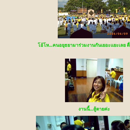
โอ้โห...คนอยุธยามาร่วมงานกันเยอะแยะเลย ตื่น
งานนี้...สู้ตายค่ะ