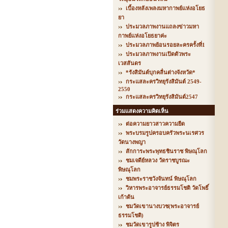
เบื้องหลังเพลงมหากาพย์แห่งอโยธ
ยา
ประมวลภาพงานแถลงข่าวมหา
กาพย์แห่งอโยธยาค่ะ
ประมวลภาพย้อนรอยละครครั้งที่1
ประมวลภาพงานเปิดตัวพระ
เวสสันดร
*รังสิมันต์บุกคลื่นต่างจังหวัด*
กระแสละครวิทยุรังสิมันต์ 2549-
2550
กระแสละครวิทยุรังสิมันต์2547
ร่วมแสดงความคิดเห็น
ต่อความยาวสาวความยืด
พระบรมรูปครอบครัวพระนเรศวร
วัดนางพญา
สักการะพระพุทธชินราช พิษณุโลก
ชมเจดีย์หลวง วัดราชบูรณะ
พิษณุโลก
ชมพระราชวังจันทน์ พิษณุโลก
วิหารพระอาจารย์ธรรมโชติ วัดโพธิ์
เก้าต้น
ชมวัดเขานางบวช(พระอาจารย์
ธรรมโชติ)
ชมวัดเขารูปช้าง พิจิตร