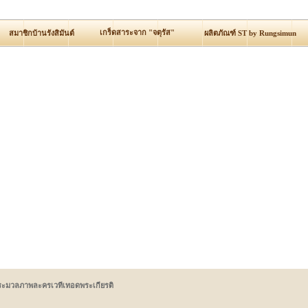
เกร็ดสาระจาก "จตุรัส"
สมาชิกบ้านรังสิมันต์
ผลิตภัณฑ์ ST by Rungsimun
ระมวลภาพละครเวทีเทอดพระเกียรติ