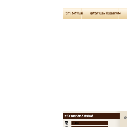
บ้านรังสิมันต์
สูติบัตรและฟังย้อนหลัง
สมัครสมาชิกรังสิมันต์
ป
: