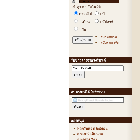
:
เข้าสู่ระบบอัตโนมัติ :
ตลอดไป
1 ปี
1 เดือน
1 สัปดาห์
1 วัน
ลืมรหัสผ่าน
สมัครสมาชิก
รับข่าวสารจากรังสิมันต์
ค้นหาสิ่งที่ได้ ใช่สิ่งที่พบ
กองหนุน
พลตรีทนง ทรัพย์สอน
อ.พเยาว์ เข็มนาค
อ.พงศกร จิรา