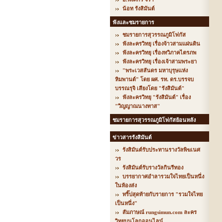
น้อท รังสิมันต์
ฟังและชมรายการ
ชมรายการสุวรรณภูมิโฟกัส
ฟังละครวิทยุ เรื่องจ้าวสามแผ่นดิน
ฟังละครวิทยุ เรื่องทวิภาคไตรภพ
ฟังละครวิทยุ เรื่องเจ้าสามพระยา
"พระเวสสันดร มหาบุรุษแห่ง
หิมพานต์" โดย ผศ. รท. ดร.บรรจบ
บรรณรุจิ เสียงโดย "รังสิมันต์"
ฟังละครวิทยุ "รังสิมันต์" เรื่อง
"วิญญาณนางทาส"
ชมรายการสุวรรณภูมิโฟกัสย้อนหลัง
ข่าวสารรังสิมันต์
รังสิมันต์รับประทานรางวัลพิฆเนศ
วร
รังสิมันต์รับรางวัลกินรีทอง
บรรยากาศอำลารวมใจไทยเป็นหนึ่ง
ในห้องส่ง
ทริ๊ปสุดท้ายกับรายการ "รวมใจไทย
เป็นหนึ่ง"
สัมภาษณ์ rungsimun.com ละคร
วิทยุบนโลกออนไลน์