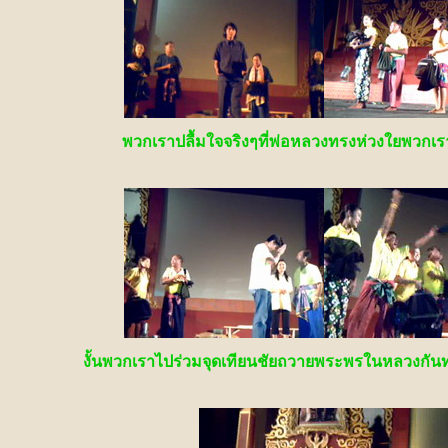
พวกเราปลื้มใจจริงๆที่พ่อหลวงทรงห่วงใยพวกเ
งั้นพวกเราไปร่วมจุดเทียนชัยถวายพระพรในหลวงกันท