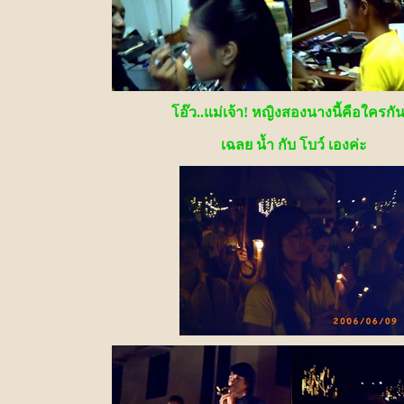
โอ๊ว..แม่เจ้า! หญิงสองนางนี้คือใครกัน
เฉลย น้ำ กับ โบว์ เองค่ะ