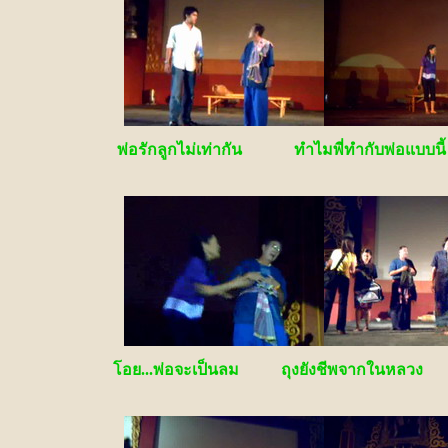
พ่อรักลูกไม่เท่ากัน ทำไมพี่ทำกับพ่อแบบนี้
โอย...พ่อจะเป็นลม
ถุงยังชีพจากในหลวง