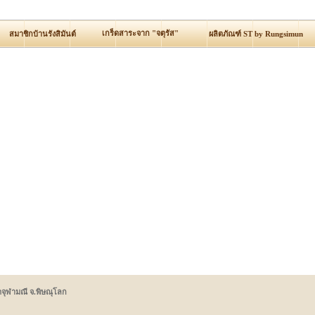
เกร็ดสาระจาก "จตุรัส"
สมาชิกบ้านรังสิมันต์
ผลิตภัณฑ์ ST by Rungsimun
ดจุฬามณี จ.พิษณุโลก