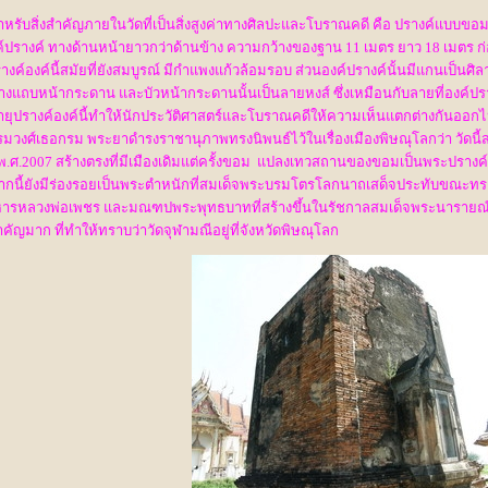
ำหรับสิ่งสำคัญภายในวัดที่เป็นสิ่งสูงค่าทางศิลปะและโบราณคดี คือ ปรางค์แบบขอม
ค์ปรางค์ ทางด้านหน้ายาวกว่าด้านข้าง ความกว้างของฐาน 11 เมตร ยาว 18 เมตร ก่
างค์องค์นี้สมัยที่ยังสมบูรณ์ มีกำแพงแก้วล้อมรอบ ส่วนองค์ปรางค์นั้นมีแกนเป็นศิล
างแถบหน้ากระดาน และบัวหน้ากระดานนั้นเป็นลายหงส์ ซึ่งเหมือนกับลายที่องค์ปรา
ายุปรางค์องค์นี้ทำให้นักประวัติศาสตร์และโบราณคดีให้ความเห็นแตกต่างกันออกไปเ
มวงศ์เธอกรม พระยาดำรงราชานุภาพทรงนิพนธ์ไว้ในเรื่องเมืองพิษณุโลกว่า วัดน
 ปีพ.ศ.2007 สร้างตรงที่มีเมืองเดิมแต่ครั้งขอม แปลงเทวสถานของขอมเป็นพระปรา
กนี้ยังมีร่องรอยเป็นพระตำหนักที่สมเด็จพระบรมโตรโลกนาถเสด็จประทับขณะทรง
วิหารหลวงพ่อเพชร และมณฑปพระพุทธบาทที่สร้างขึ้นในรัชกาลสมเด็จพระนารายณ์มห
คัญมาก ที่ทำให้ทราบว่าวัดจุฬามณีอยู่ที่จังหวัดพิษณุโลก