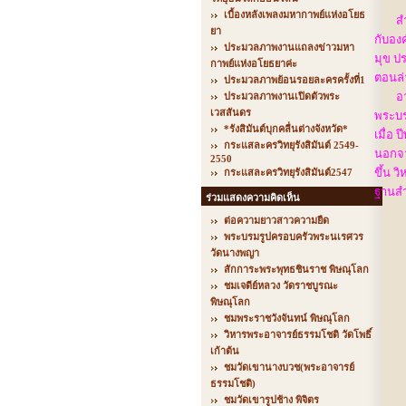
เบื้องหลังเพลงมหากาพย์แห่งอโยธ
ส
ยา
กับอง
ประมวลภาพงานแถลงข่าวมหา
มุข ปร
กาพย์แห่งอโยธยาค่ะ
ตอนล่
ประมวลภาพย้อนรอยละครครั้งที่1
อ
ประมวลภาพงานเปิดตัวพระ
เวสสันดร
พระบร
*รังสิมันต์บุกคลื่นต่างจังหวัด*
เมื่อ
กระแสละครวิทยุรังสิมันต์ 2549-
นอกจา
2550
ขึ้น 
กระแสละครวิทยุรังสิมันต์2547
ฐานสำ
ร่วมแสดงความคิดเห็น
ต่อความยาวสาวความยืด
พระบรมรูปครอบครัวพระนเรศวร
วัดนางพญา
สักการะพระพุทธชินราช พิษณุโลก
ชมเจดีย์หลวง วัดราชบูรณะ
พิษณุโลก
ชมพระราชวังจันทน์ พิษณุโลก
วิหารพระอาจารย์ธรรมโชติ วัดโพธิ์
เก้าต้น
ชมวัดเขานางบวช(พระอาจารย์
ธรรมโชติ)
ชมวัดเขารูปช้าง พิจิตร