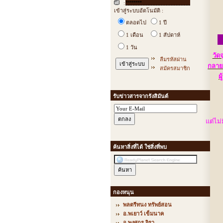
:
เข้าสู่ระบบอัตโนมัติ :
ตลอดไป
1 ปี
1 เดือน
1 สัปดาห์
1 วัน
วัด
ลืมรหัสผ่าน
กลาย
สมัครสมาชิก
ผ
รับข่าวสารจากรังสิมันต์
แต่ไม่
ค้นหาสิ่งที่ได้ ใช่สิ่งที่พบ
กองหนุน
พลตรีทนง ทรัพย์สอน
อ.พเยาว์ เข็มนาค
อ.พงศกร จิรา