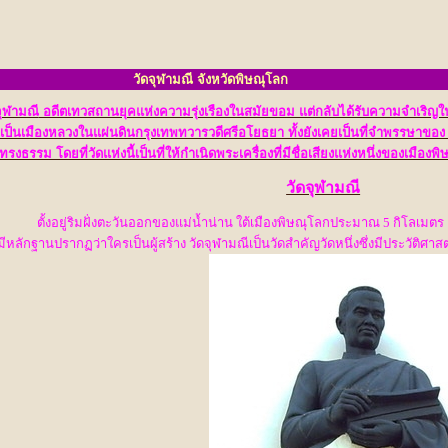
วัดจุฬามณี จังหวัดพิษณุโลก
จุฬามณี
อดีตเทวสถานยุคแห่งความรุ่งเรืองในสมัยขอม แต่กลับได้รับความจำเริญใ
เป็นเมืองหลวงในแผ่นดินกรุงเทพทวารวดีศรีอโยธยา ทั้งยังเคยเป็นที่จำพรรษาของ
ู้ทรงธรรม โดยที่วัดแห่งนี้เป็นที่ให้กำเนิดพระเครื่องที่มีชื่อเสียงแห่งหนึ่งของเมือ
วัดจุฬามณี
ตั้งอยู่ริมฝั่งตะวันออกของแม่น้ำน่าน ใต้เมืองพิษณุโลกประมาณ 5 กิโลเมต
มีหลักฐานปรากฏว่าใครเป็นผู้สร้าง วัดจุฬามณีเป็นวัดสำคัญวัดหนึ่งซึ่งมีประวัติศาสตร