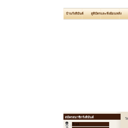
บ้านรังสิมันต์
สูติบัตรและฟังย้อนหลัง
สมัครสมาชิกรังสิมันต์
วั
: