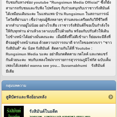
รับชมกันทางช่อง youtube "Rungsimun Media Official" ซึ่งก็ยัง
สามารถรับชมและรับฟัง ไปพร้อมๆ กับร่วมสนุกกับเราชาวรังสิมันต์
ได้เหมือนเดิมนะคะ ในแฟนเพจ บ้าน Rungsimun ในสถานการณ์
โควิดที่ผ่านมา เชื่อว่าคุณผู้ฟังหลายๆ ท่านคงจะเครียดกับวิถีชีวิตที่
ยากลำบากอยู่ไม่น้อย อย่างไรเสีย เราชาวรังสิมันต์ก็ขอเป็นกำลังใจ
ให้กับทุกท่าน ผ่านห้วงเวลาแบบนี้ไปด้วยกัน พร้อมกับปรับตัวให้เดิน
ไปข้างหน้าได้อย่างมั่นคงนะคะ เมื่อมีสิ่งที่ไม่ดีเข้ามา ก็ย่อมจะมีสิ่งที่
ดีรออยู่ข้างหน้าเสมอ ด้วยความปรารถนาดี จากใจของพวกเรา "ชาว
รังสิมันต์" ค่ะ น้อท รังสิมันต์ ติดตามกันได้ที่ Youtube :
Rungsimun Media นะคะ อย่าลืมกดติดตาม กดไลค์ และกดแชร์
กันด้วยนะคะ พบกับเพลงใหม่จากรายการสุวรรณภูมิโฟกัส ฉบับเต็ม
เพลงได้เลยค่ะI wanna see you... Suvarnabhumi รังสิมันต์
มีเดีย
กลุ่มบทความ
สูติบัตรและฟังย้อนหลัง
รังสิมันต์ในอดีต
รังสิมันต์ เกิดขึ้นในช่วงที่ละครวิทยุกำลังเฟื่องฟูอยู่ในยุคกว่า 60 ปีที่แล้ว โดยคุณวีระ จิรา (สี่เสี่ย ยีซีม่อน) ผู้จัดการและเจ้าของห้องบันทึกเสียงบริษัท ยีซีม่อน เรดิโอ จำกัด (