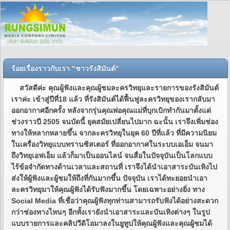
ร้อยเรื่องราวกับเรา "ชาวรังสิมันต์"
สวัสดีค่ะ คุณผู้ฟังและคุณผู้ชมละครวิทยุและรายการของรังสิมันต์
เราค่ะ เข้าสู่ปีที่18 แล้ว ที่รังสิมันต์ได้ฟื้นฟูละครวิทยุของเรากลับมา
ออกอากาศอีกครั้ง หลังจากรุ่นคุณพ่อคุณแม่ที่บุกเบิกทำกันมาตั้งแต่
ช่วงราวปี 2505 จนบัดนี้ ยุคสมัยเปลี่ยนไปมาก ฉะนั้น เราจึงเพิ่มช่อง
ทางให้หลากหลายขึ้น จากละครวิทยุในยุค 60 ปีที่แล้ว ที่มีความนิยม
ในเครื่องวิทยุแบบทรานซิสเตอร์ ที่ออกอากาศในระบบเอเอ็ม จนมา
ถึงวิทยุเอฟเอ็ม แล้วก็มาเป็นออนไลน์ จนสื่อในปัจจุบันเป็นโลกแบบ
ไร้ข้อจำกัดทางด้านเวลาและสถานที่ เราจึงได้นำเอาสาระบันเทิงไป
ส่งให้ผู้ฟังและผู้ชมให้ถึงที่กันมากขึ้น ปัจจุบัน เราได้ทะยอยนำเอา
ละครวิทยุมาให้คุณผู้ฟังได้รับฟังมากขึ้น โดยเฉพาะอย่างยิ่ง ทาง
Social Media ที่เชื่อว่าคุณผู้ฟังทุกท่านสามารถรับฟังได้อย่างสะดวก
กว่าช่องทางไหนๆ อีกทั้งเรายังนำเอาสาระและบันเทิงต่างๆ ในรูป
แบบรายการและคลิปวีดิโอมาลงในยูทูปให้คุณผู้ฟังและคุณผู้ชมได้