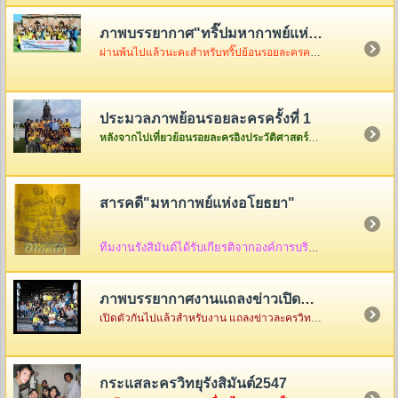
ภาพบรรยากาศ"ทริ๊ปมหากาพย์แห่งอโยธยา"
ผ่านพ้นไปแล้วนะคะสำหรับทริ๊ปย้อนรอยละครครั้งที่ 2 เมื่อวันอาทิตย์ที่ 3 ธันวา ซึ่งในวันนั้นอากาศค่อนข้างเป็นใจไม่ค่อยร้อนมากอย่างที่คิดแต่ความสนุกจะร้อนแรงขนาดไหนต้องคริ๊กเข้าไปดูภาพกันเองค่ะ
ประมวลภาพย้อนรอยละครครั้งที่ 1
หลังจากไปเที่ยวย้อนรอยละครอิงประวัติศาสตร์ที่จังหวัดพระนครศรีอยุธยาครั้งแรกกันกลับมาแล้ว ก็เอาภาพกลับมาให้ดูเล่าสู่กันฟัง ใครเป็นใครก็ดูกันเอาเองก็แล้วกันนะคะ
สารคดี"มหากาพย์แห่งอโยธยา"
ทีมงานรังสิมันต์ได้รับเกียรติจากองค์การบริหารส่วนจังหวัดพระนครศรีอยุธยา ให้จัดทำสื่อ
ภาพบรรยากาศงานแถลงข่าวเปิดตัว"มหากาพย์แห่งอโยธยา"
เปิดตัวกันไปแล้วสำหรับงาน แถลงข่าวละครวิทยุอิงประวัติศาสตร์ ชุด " มหากาพย์แห่งอโยธยา" ณ คุ้มขุนแผน จังหวัดพระนครศรีอยุธยา ซึ่งในงานมีแขกรับเชิญผู้เกียรติมาร่วมงานกันคับคั่ง พร้อมด้วยเหล่าทีมงานและแฟนละครอีกมากมาย...
กระแสละครวิทยุรังสิมันต์2547