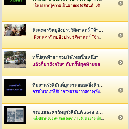
“ใครอยากรู้ความเป็นมาของรังสิมันต์ เชิญทางนี้ค่ะ”
ฟังละครวิทยุอิงประวัติศาสตร์ "จ้าวสามแผ่นดิน"
ฟังละครวิทยุอิงประวัติศาสตร์ "จ้าวสามแผ่นดิน" เรื่องราวของสามกษัตริย์ผู้ยิ่งใหญ่แห่งสามแคว้น พ่อขุนรามคำแหง แห่งสุโขทัย พญามังราย แห่งหิรัญนครเงินยาง และพญางำเมือง แห่งภูกามยาว
ทริ๊ปสุดท้าย "รวมใจไทยเป็นหนึ่ง"
แล้วก็มาถึงจริงๆ กับทริ๊ปสุดท้ายของรายการ "รวมใจไทยเป็นหนึ่ง" ที่เต็มไปด้วยความสนุกสนานและความตรึงใจ คลุกเคล้าด้วยกับเสียงหัวเราะและร้องไห้ นำภาพมาฝากกันพอเลาๆ ในบ้านรังสิมันต์แห่งนี้ครับ แต่ถ้าอยากดูต่อ ก็คลิ๊กดูใต้ภาพในบทความได้เลยครับ
ทีมงานรังสิมันต์บุกงานยอยศยิ่งฟ้า อยุธยามรดกโลก
ครานี้พวกเราได้นำภาพบรรยากาศต่างๆที่พวกเราได้รับเชิญจากผู้อำนวยการการท่องเที่ยวแห่งประเทศไทย เขต 6 ให้ไปร่วมงาน "ยอยศยิ่งฟ้า อยุธยามรดกโลก "เมื่อวันที่ ๑๑ ธันวาคม....
กระแสละครวิทยุรังสิมันต์ 2549-2550
หนึ่งปีผ่านไปไวเหมือนโกหก ภายในปี 2549 ที่ผ่านมากระแสละครวิทยุของพวกเราชาวรังสิมันต์จะเป็นอย่างไรกันบ้างนะ สงสัยแล้วใช่มั้ยล่ะคะ ถ้างั้นต้องรีบคริ๊กเข้าไปดูแล้วล่ะค่ะ ไม่งั้น out นะขอบอก...