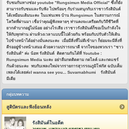
รับชมกันทางช่อง youtube "Rungsimun Media Official" ซึ่งก็ยัง
สามารถรับชมและรับฟัง ไปพร้อมๆ กับร่วมสนุกกับเราชาวรังสิมันต์
ได้เหมือนเดิมนะคะ ในแฟนเพจ บ้าน Rungsimun ในสถานการณ์
โควิดที่ผ่านมา เชื่อว่าคุณผู้ฟังหลายๆ ท่านคงจะเครียดกับวิถีชีวิตที่
ยากลำบากอยู่ไม่น้อย อย่างไรเสีย เราชาวรังสิมันต์ก็ขอเป็นกำลังใจ
ให้กับทุกท่าน ผ่านห้วงเวลาแบบนี้ไปด้วยกัน พร้อมกับปรับตัวให้เดิน
ไปข้างหน้าได้อย่างมั่นคงนะคะ เมื่อมีสิ่งที่ไม่ดีเข้ามา ก็ย่อมจะมีสิ่งที่
ดีรออยู่ข้างหน้าเสมอ ด้วยความปรารถนาดี จากใจของพวกเรา "ชาว
รังสิมันต์" ค่ะ น้อท รังสิมันต์ ติดตามกันได้ที่ Youtube :
Rungsimun Media นะคะ อย่าลืมกดติดตาม กดไลค์ และกดแชร์
กันด้วยนะคะ พบกับเพลงใหม่จากรายการสุวรรณภูมิโฟกัส ฉบับเต็ม
เพลงได้เลยค่ะI wanna see you... Suvarnabhumi รังสิมันต์
มีเดีย
กลุ่มบทความ
สูติบัตรและฟังย้อนหลัง
รังสิมันต์ในอดีต
รังสิมันต์ เกิดขึ้นในช่วงที่ละครวิทยุกำลังเฟื่องฟูอยู่ในยุคกว่า 60 ปีที่แล้ว โดยคุณวีระ จิรา (สี่เสี่ย ยีซีม่อน) ผู้จัดการและเจ้าของห้องบันทึกเสียงบริษัท ยีซีม่อน เรดิโอ จำกัด (