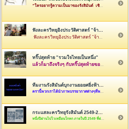
“ใครอยากรู้ความเป็นมาของรังสิมันต์ เชิญทางนี้ค่ะ”
ฟังละครวิทยุอิงประวัติศาสตร์ "จ้าวสามแผ่นดิน"
ฟังละครวิทยุอิงประวัติศาสตร์ "จ้าวสามแผ่นดิน" เรื่องราวของสามกษัตริย์ผู้ยิ่งใหญ่แห่งสามแคว้น พ่อขุนรามคำแหง แห่งสุโขทัย พญามังราย แห่งหิรัญนครเงินยาง และพญางำเมือง แห่งภูกามยาว
ทริ๊ปสุดท้าย "รวมใจไทยเป็นหนึ่ง"
แล้วก็มาถึงจริงๆ กับทริ๊ปสุดท้ายของรายการ "รวมใจไทยเป็นหนึ่ง" ที่เต็มไปด้วยความสนุกสนานและความตรึงใจ คลุกเคล้าด้วยกับเสียงหัวเราะและร้องไห้ นำภาพมาฝากกันพอเลาๆ ในบ้านรังสิมันต์แห่งนี้ครับ แต่ถ้าอยากดูต่อ ก็คลิ๊กดูใต้ภาพในบทความได้เลยครับ
ทีมงานรังสิมันต์บุกงานยอยศยิ่งฟ้า อยุธยามรดกโลก
ครานี้พวกเราได้นำภาพบรรยากาศต่างๆที่พวกเราได้รับเชิญจากผู้อำนวยการการท่องเที่ยวแห่งประเทศไทย เขต 6 ให้ไปร่วมงาน "ยอยศยิ่งฟ้า อยุธยามรดกโลก "เมื่อวันที่ ๑๑ ธันวาคม....
กระแสละครวิทยุรังสิมันต์ 2549-2550
หนึ่งปีผ่านไปไวเหมือนโกหก ภายในปี 2549 ที่ผ่านมากระแสละครวิทยุของพวกเราชาวรังสิมันต์จะเป็นอย่างไรกันบ้างนะ สงสัยแล้วใช่มั้ยล่ะคะ ถ้างั้นต้องรีบคริ๊กเข้าไปดูแล้วล่ะค่ะ ไม่งั้น out นะขอบอก...