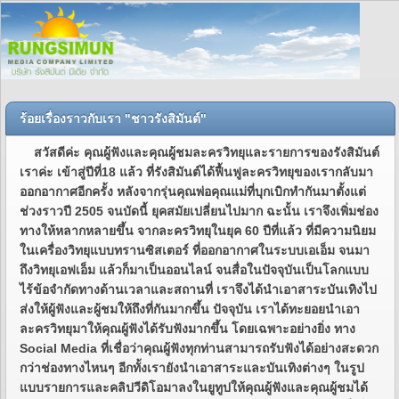
ร้อยเรื่องราวกับเรา "ชาวรังสิมันต์"
สวัสดีค่ะ คุณผู้ฟังและคุณผู้ชมละครวิทยุและรายการของรังสิมันต์
เราค่ะ เข้าสู่ปีที่18 แล้ว ที่รังสิมันต์ได้ฟื้นฟูละครวิทยุของเรากลับมา
ออกอากาศอีกครั้ง หลังจากรุ่นคุณพ่อคุณแม่ที่บุกเบิกทำกันมาตั้งแต่
ช่วงราวปี 2505 จนบัดนี้ ยุคสมัยเปลี่ยนไปมาก ฉะนั้น เราจึงเพิ่มช่อง
ทางให้หลากหลายขึ้น จากละครวิทยุในยุค 60 ปีที่แล้ว ที่มีความนิยม
ในเครื่องวิทยุแบบทรานซิสเตอร์ ที่ออกอากาศในระบบเอเอ็ม จนมา
ถึงวิทยุเอฟเอ็ม แล้วก็มาเป็นออนไลน์ จนสื่อในปัจจุบันเป็นโลกแบบ
ไร้ข้อจำกัดทางด้านเวลาและสถานที่ เราจึงได้นำเอาสาระบันเทิงไป
ส่งให้ผู้ฟังและผู้ชมให้ถึงที่กันมากขึ้น ปัจจุบัน เราได้ทะยอยนำเอา
ละครวิทยุมาให้คุณผู้ฟังได้รับฟังมากขึ้น โดยเฉพาะอย่างยิ่ง ทาง
Social Media ที่เชื่อว่าคุณผู้ฟังทุกท่านสามารถรับฟังได้อย่างสะดวก
กว่าช่องทางไหนๆ อีกทั้งเรายังนำเอาสาระและบันเทิงต่างๆ ในรูป
แบบรายการและคลิปวีดิโอมาลงในยูทูปให้คุณผู้ฟังและคุณผู้ชมได้