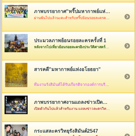
ภาพบรรยากาศ"ทริ๊ปมหากาพย์แห่งอโยธยา"
ผ่านพ้นไปแล้วนะคะสำหรับทริ๊ปย้อนรอยละครครั้งที่ 2 เมื่อวันอาทิตย์ที่ 3 ธันวา ซึ่งในวันนั้นอากาศค่อนข้างเป็นใจไม่ค่อยร้อนมากอย่างที่คิดแต่ความสนุกจะร้อนแรงขนาดไหนต้องคริ๊กเข้าไปดูภาพกันเองค่ะ
ประมวลภาพย้อนรอยละครครั้งที่ 1
หลังจากไปเที่ยวย้อนรอยละครอิงประวัติศาสตร์ที่จังหวัดพระนครศรีอยุธยาครั้งแรกกันกลับมาแล้ว ก็เอาภาพกลับมาให้ดูเล่าสู่กันฟัง ใครเป็นใครก็ดูกันเอาเองก็แล้วกันนะคะ
สารคดี"มหากาพย์แห่งอโยธยา"
ทีมงานรังสิมันต์ได้รับเกียรติจากองค์การบริหารส่วนจังหวัดพระนครศรีอยุธยา ให้จัดทำสื่อ
ภาพบรรยากาศงานแถลงข่าวเปิดตัว"มหากาพย์แห่งอโยธยา"
เปิดตัวกันไปแล้วสำหรับงาน แถลงข่าวละครวิทยุอิงประวัติศาสตร์ ชุด " มหากาพย์แห่งอโยธยา" ณ คุ้มขุนแผน จังหวัดพระนครศรีอยุธยา ซึ่งในงานมีแขกรับเชิญผู้เกียรติมาร่วมงานกันคับคั่ง พร้อมด้วยเหล่าทีมงานและแฟนละครอีกมากมาย...
กระแสละครวิทยุรังสิมันต์2547