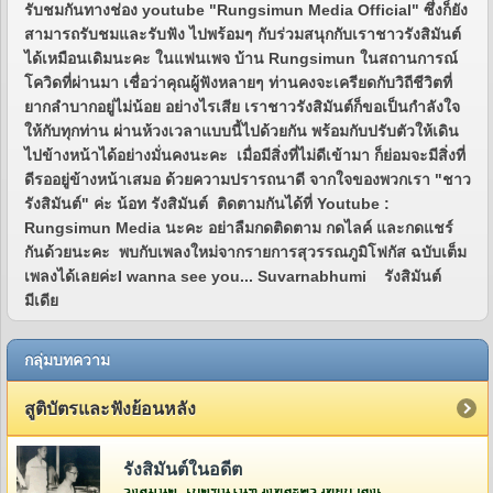
รับชมกันทางช่อง youtube "Rungsimun Media Official" ซึ่งก็ยัง
สามารถรับชมและรับฟัง ไปพร้อมๆ กับร่วมสนุกกับเราชาวรังสิมันต์
ได้เหมือนเดิมนะคะ ในแฟนเพจ บ้าน Rungsimun ในสถานการณ์
โควิดที่ผ่านมา เชื่อว่าคุณผู้ฟังหลายๆ ท่านคงจะเครียดกับวิถีชีวิตที่
ยากลำบากอยู่ไม่น้อย อย่างไรเสีย เราชาวรังสิมันต์ก็ขอเป็นกำลังใจ
ให้กับทุกท่าน ผ่านห้วงเวลาแบบนี้ไปด้วยกัน พร้อมกับปรับตัวให้เดิน
ไปข้างหน้าได้อย่างมั่นคงนะคะ เมื่อมีสิ่งที่ไม่ดีเข้ามา ก็ย่อมจะมีสิ่งที่
ดีรออยู่ข้างหน้าเสมอ ด้วยความปรารถนาดี จากใจของพวกเรา "ชาว
รังสิมันต์" ค่ะ น้อท รังสิมันต์ ติดตามกันได้ที่ Youtube :
Rungsimun Media นะคะ อย่าลืมกดติดตาม กดไลค์ และกดแชร์
กันด้วยนะคะ พบกับเพลงใหม่จากรายการสุวรรณภูมิโฟกัส ฉบับเต็ม
เพลงได้เลยค่ะI wanna see you... Suvarnabhumi รังสิมันต์
มีเดีย
กลุ่มบทความ
สูติบัตรและฟังย้อนหลัง
รังสิมันต์ในอดีต
รังสิมันต์ เกิดขึ้นในช่วงที่ละครวิทยุกำลังเฟื่องฟูอยู่ในยุคกว่า 60 ปีที่แล้ว โดยคุณวีระ จิรา (สี่เสี่ย ยีซีม่อน) ผู้จัดการและเจ้าของห้องบันทึกเสียงบริษัท ยีซีม่อน เรดิโอ จำกัด (