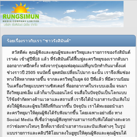
ร้อยเรื่องราวกับเรา "ชาวรังสิมันต์"
สวัสดีค่ะ คุณผู้ฟังและคุณผู้ชมละครวิทยุและรายการของรังสิมันต์
เราค่ะ เข้าสู่ปีที่18 แล้ว ที่รังสิมันต์ได้ฟื้นฟูละครวิทยุของเรากลับมา
ออกอากาศอีกครั้ง หลังจากรุ่นคุณพ่อคุณแม่ที่บุกเบิกทำกันมาตั้งแต่
ช่วงราวปี 2505 จนบัดนี้ ยุคสมัยเปลี่ยนไปมาก ฉะนั้น เราจึงเพิ่มช่อง
ทางให้หลากหลายขึ้น จากละครวิทยุในยุค 60 ปีที่แล้ว ที่มีความนิยม
ในเครื่องวิทยุแบบทรานซิสเตอร์ ที่ออกอากาศในระบบเอเอ็ม จนมา
ถึงวิทยุเอฟเอ็ม แล้วก็มาเป็นออนไลน์ จนสื่อในปัจจุบันเป็นโลกแบบ
ไร้ข้อจำกัดทางด้านเวลาและสถานที่ เราจึงได้นำเอาสาระบันเทิงไป
ส่งให้ผู้ฟังและผู้ชมให้ถึงที่กันมากขึ้น ปัจจุบัน เราได้ทะยอยนำเอา
ละครวิทยุมาให้คุณผู้ฟังได้รับฟังมากขึ้น โดยเฉพาะอย่างยิ่ง ทาง
Social Media ที่เชื่อว่าคุณผู้ฟังทุกท่านสามารถรับฟังได้อย่างสะดวก
กว่าช่องทางไหนๆ อีกทั้งเรายังนำเอาสาระและบันเทิงต่างๆ ในรูป
แบบรายการและคลิปวีดิโอมาลงในยูทูปให้คุณผู้ฟังและคุณผู้ชมได้