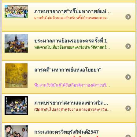
ภาพบรรยากาศ"ทริ๊ปมหากาพย์แห่งอโยธยา"
ผ่านพ้นไปแล้วนะคะสำหรับทริ๊ปย้อนรอยละครครั้งที่ 2 เมื่อวันอาทิตย์ที่ 3 ธันวา ซึ่งในวันนั้นอากาศค่อนข้างเป็นใจไม่ค่อยร้อนมากอย่างที่คิดแต่ความสนุกจะร้อนแรงขนาดไหนต้องคริ๊กเข้าไปดูภาพกันเองค่ะ
ประมวลภาพย้อนรอยละครครั้งที่ 1
หลังจากไปเที่ยวย้อนรอยละครอิงประวัติศาสตร์ที่จังหวัดพระนครศรีอยุธยาครั้งแรกกันกลับมาแล้ว ก็เอาภาพกลับมาให้ดูเล่าสู่กันฟัง ใครเป็นใครก็ดูกันเอาเองก็แล้วกันนะคะ
สารคดี"มหากาพย์แห่งอโยธยา"
ทีมงานรังสิมันต์ได้รับเกียรติจากองค์การบริหารส่วนจังหวัดพระนครศรีอยุธยา ให้จัดทำสื่อ
ภาพบรรยากาศงานแถลงข่าวเปิดตัว"มหากาพย์แห่งอโยธยา"
เปิดตัวกันไปแล้วสำหรับงาน แถลงข่าวละครวิทยุอิงประวัติศาสตร์ ชุด " มหากาพย์แห่งอโยธยา" ณ คุ้มขุนแผน จังหวัดพระนครศรีอยุธยา ซึ่งในงานมีแขกรับเชิญผู้เกียรติมาร่วมงานกันคับคั่ง พร้อมด้วยเหล่าทีมงานและแฟนละครอีกมากมาย...
กระแสละครวิทยุรังสิมันต์2547