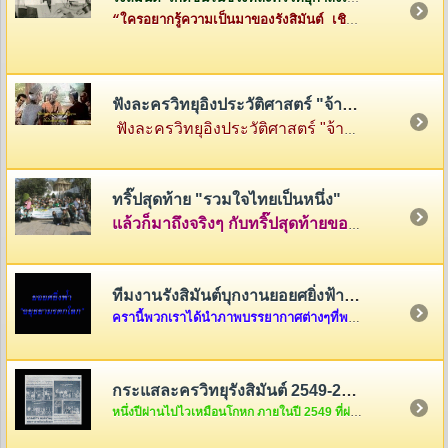
“ใครอยากรู้ความเป็นมาของรังสิมันต์ เชิญทางนี้ค่ะ”
ฟังละครวิทยุอิงประวัติศาสตร์ "จ้าวสามแผ่นดิน"
ฟังละครวิทยุอิงประวัติศาสตร์ "จ้าวสามแผ่นดิน" เรื่องราวของสามกษัตริย์ผู้ยิ่งใหญ่แห่งสามแคว้น พ่อขุนรามคำแหง แห่งสุโขทัย พญามังราย แห่งหิรัญนครเงินยาง และพญางำเมือง แห่งภูกามยาว
ทริ๊ปสุดท้าย "รวมใจไทยเป็นหนึ่ง"
แล้วก็มาถึงจริงๆ กับทริ๊ปสุดท้ายของรายการ "รวมใจไทยเป็นหนึ่ง" ที่เต็มไปด้วยความสนุกสนานและความตรึงใจ คลุกเคล้าด้วยกับเสียงหัวเราะและร้องไห้ นำภาพมาฝากกันพอเลาๆ ในบ้านรังสิมันต์แห่งนี้ครับ แต่ถ้าอยากดูต่อ ก็คลิ๊กดูใต้ภาพในบทความได้เลยครับ
ทีมงานรังสิมันต์บุกงานยอยศยิ่งฟ้า อยุธยามรดกโลก
ครานี้พวกเราได้นำภาพบรรยากาศต่างๆที่พวกเราได้รับเชิญจากผู้อำนวยการการท่องเที่ยวแห่งประเทศไทย เขต 6 ให้ไปร่วมงาน "ยอยศยิ่งฟ้า อยุธยามรดกโลก "เมื่อวันที่ ๑๑ ธันวาคม....
กระแสละครวิทยุรังสิมันต์ 2549-2550
หนึ่งปีผ่านไปไวเหมือนโกหก ภายในปี 2549 ที่ผ่านมากระแสละครวิทยุของพวกเราชาวรังสิมันต์จะเป็นอย่างไรกันบ้างนะ สงสัยแล้วใช่มั้ยล่ะคะ ถ้างั้นต้องรีบคริ๊กเข้าไปดูแล้วล่ะค่ะ ไม่งั้น out นะขอบอก...