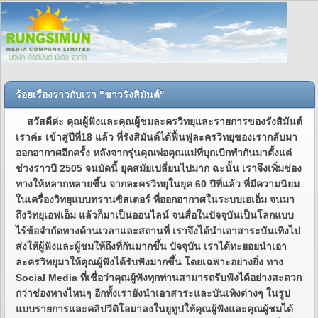
ร้อยเรื่องราวกับเรา "ชาวรังสิมันต์"
สวัสดีค่ะ คุณผู้ฟังและคุณผู้ชมละครวิทยุและรายการของรังสิมันต์
เราค่ะ เข้าสู่ปีที่18 แล้ว ที่รังสิมันต์ได้ฟื้นฟูละครวิทยุของเรากลับมา
ออกอากาศอีกครั้ง หลังจากรุ่นคุณพ่อคุณแม่ที่บุกเบิกทำกันมาตั้งแต่
ช่วงราวปี 2505 จนบัดนี้ ยุคสมัยเปลี่ยนไปมาก ฉะนั้น เราจึงเพิ่มช่อง
ทางให้หลากหลายขึ้น จากละครวิทยุในยุค 60 ปีที่แล้ว ที่มีความนิยม
ในเครื่องวิทยุแบบทรานซิสเตอร์ ที่ออกอากาศในระบบเอเอ็ม จนมา
ถึงวิทยุเอฟเอ็ม แล้วก็มาเป็นออนไลน์ จนสื่อในปัจจุบันเป็นโลกแบบ
ไร้ข้อจำกัดทางด้านเวลาและสถานที่ เราจึงได้นำเอาสาระบันเทิงไป
ส่งให้ผู้ฟังและผู้ชมให้ถึงที่กันมากขึ้น ปัจจุบัน เราได้ทะยอยนำเอา
ละครวิทยุมาให้คุณผู้ฟังได้รับฟังมากขึ้น โดยเฉพาะอย่างยิ่ง ทาง
Social Media ที่เชื่อว่าคุณผู้ฟังทุกท่านสามารถรับฟังได้อย่างสะดวก
กว่าช่องทางไหนๆ อีกทั้งเรายังนำเอาสาระและบันเทิงต่างๆ ในรูป
แบบรายการและคลิปวีดิโอมาลงในยูทูปให้คุณผู้ฟังและคุณผู้ชมได้