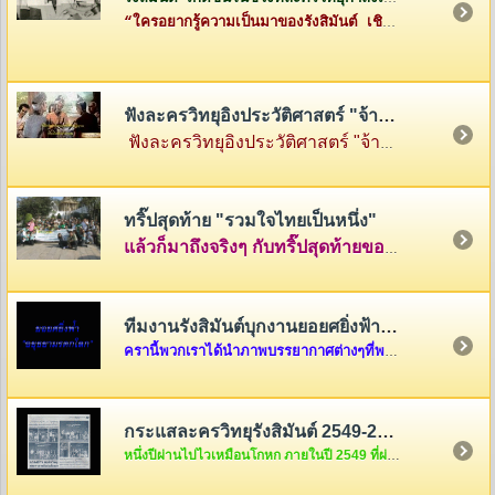
“ใครอยากรู้ความเป็นมาของรังสิมันต์ เชิญทางนี้ค่ะ”
ฟังละครวิทยุอิงประวัติศาสตร์ "จ้าวสามแผ่นดิน"
ฟังละครวิทยุอิงประวัติศาสตร์ "จ้าวสามแผ่นดิน" เรื่องราวของสามกษัตริย์ผู้ยิ่งใหญ่แห่งสามแคว้น พ่อขุนรามคำแหง แห่งสุโขทัย พญามังราย แห่งหิรัญนครเงินยาง และพญางำเมือง แห่งภูกามยาว
ทริ๊ปสุดท้าย "รวมใจไทยเป็นหนึ่ง"
แล้วก็มาถึงจริงๆ กับทริ๊ปสุดท้ายของรายการ "รวมใจไทยเป็นหนึ่ง" ที่เต็มไปด้วยความสนุกสนานและความตรึงใจ คลุกเคล้าด้วยกับเสียงหัวเราะและร้องไห้ นำภาพมาฝากกันพอเลาๆ ในบ้านรังสิมันต์แห่งนี้ครับ แต่ถ้าอยากดูต่อ ก็คลิ๊กดูใต้ภาพในบทความได้เลยครับ
ทีมงานรังสิมันต์บุกงานยอยศยิ่งฟ้า อยุธยามรดกโลก
ครานี้พวกเราได้นำภาพบรรยากาศต่างๆที่พวกเราได้รับเชิญจากผู้อำนวยการการท่องเที่ยวแห่งประเทศไทย เขต 6 ให้ไปร่วมงาน "ยอยศยิ่งฟ้า อยุธยามรดกโลก "เมื่อวันที่ ๑๑ ธันวาคม....
กระแสละครวิทยุรังสิมันต์ 2549-2550
หนึ่งปีผ่านไปไวเหมือนโกหก ภายในปี 2549 ที่ผ่านมากระแสละครวิทยุของพวกเราชาวรังสิมันต์จะเป็นอย่างไรกันบ้างนะ สงสัยแล้วใช่มั้ยล่ะคะ ถ้างั้นต้องรีบคริ๊กเข้าไปดูแล้วล่ะค่ะ ไม่งั้น out นะขอบอก...