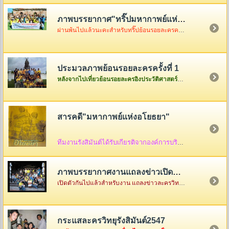
ภาพบรรยากาศ"ทริ๊ปมหากาพย์แห่งอโยธยา"
ผ่านพ้นไปแล้วนะคะสำหรับทริ๊ปย้อนรอยละครครั้งที่ 2 เมื่อวันอาทิตย์ที่ 3 ธันวา ซึ่งในวันนั้นอากาศค่อนข้างเป็นใจไม่ค่อยร้อนมากอย่างที่คิดแต่ความสนุกจะร้อนแรงขนาดไหนต้องคริ๊กเข้าไปดูภาพกันเองค่ะ
ประมวลภาพย้อนรอยละครครั้งที่ 1
หลังจากไปเที่ยวย้อนรอยละครอิงประวัติศาสตร์ที่จังหวัดพระนครศรีอยุธยาครั้งแรกกันกลับมาแล้ว ก็เอาภาพกลับมาให้ดูเล่าสู่กันฟัง ใครเป็นใครก็ดูกันเอาเองก็แล้วกันนะคะ
สารคดี"มหากาพย์แห่งอโยธยา"
ทีมงานรังสิมันต์ได้รับเกียรติจากองค์การบริหารส่วนจังหวัดพระนครศรีอยุธยา ให้จัดทำสื่อ
ภาพบรรยากาศงานแถลงข่าวเปิดตัว"มหากาพย์แห่งอโยธยา"
เปิดตัวกันไปแล้วสำหรับงาน แถลงข่าวละครวิทยุอิงประวัติศาสตร์ ชุด " มหากาพย์แห่งอโยธยา" ณ คุ้มขุนแผน จังหวัดพระนครศรีอยุธยา ซึ่งในงานมีแขกรับเชิญผู้เกียรติมาร่วมงานกันคับคั่ง พร้อมด้วยเหล่าทีมงานและแฟนละครอีกมากมาย...
กระแสละครวิทยุรังสิมันต์2547