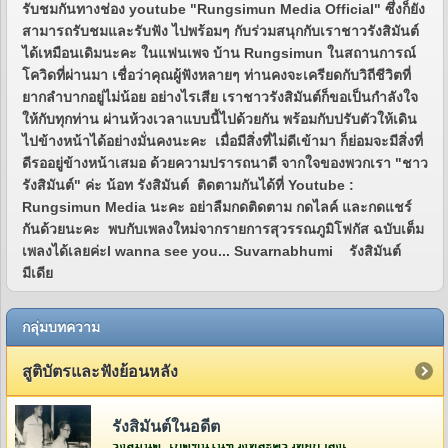
รับชมกันทางช่อง youtube "Rungsimun Media Official" ซึ่งก็ยัง
สามารถรับชมและรับฟัง ไปพร้อมๆ กับร่วมสนุกกับเราชาวรังสิมันต์
ได้เหมือนเดิมนะคะ ในแฟนเพจ บ้าน Rungsimun ในสถานการณ์
โควิดที่ผ่านมา เชื่อว่าคุณผู้ฟังหลายๆ ท่านคงจะเครียดกับวิถีชีวิตที่
ยากลำบากอยู่ไม่น้อย อย่างไรเสีย เราชาวรังสิมันต์ก็ขอเป็นกำลังใจ
ให้กับทุกท่าน ผ่านห้วงเวลาแบบนี้ไปด้วยกัน พร้อมกับปรับตัวให้เดิน
ไปข้างหน้าได้อย่างมั่นคงนะคะ เมื่อมีสิ่งที่ไม่ดีเข้ามา ก็ย่อมจะมีสิ่งที่
ดีรออยู่ข้างหน้าเสมอ ด้วยความปรารถนาดี จากใจของพวกเรา "ชาว
รังสิมันต์" ค่ะ น้อท รังสิมันต์ ติดตามกันได้ที่ Youtube :
Rungsimun Media นะคะ อย่าลืมกดติดตาม กดไลค์ และกดแชร์
กันด้วยนะคะ พบกับเพลงใหม่จากรายการสุวรรณภูมิโฟกัส ฉบับเต็ม
เพลงได้เลยค่ะI wanna see you... Suvarnabhumi รังสิมันต์
มีเดีย
กลุ่มบทความ
สูติบัตรและฟังย้อนหลัง
รังสิมันต์ในอดีต
รังสิมันต์ เกิดขึ้นในช่วงที่ละครวิทยุกำลังเฟื่องฟูอยู่ในยุคกว่า 60 ปีที่แล้ว โดยคุณวีระ จิรา (สี่เสี่ย ยีซีม่อน) ผู้จัดการและเจ้าของห้องบันทึกเสียงบริษัท ยีซีม่อน เรดิโอ จำกัด (