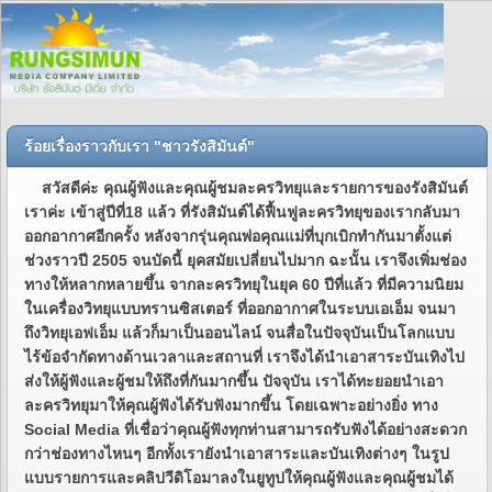
ร้อยเรื่องราวกับเรา "ชาวรังสิมันต์"
สวัสดีค่ะ คุณผู้ฟังและคุณผู้ชมละครวิทยุและรายการของรังสิมันต์
เราค่ะ เข้าสู่ปีที่18 แล้ว ที่รังสิมันต์ได้ฟื้นฟูละครวิทยุของเรากลับมา
ออกอากาศอีกครั้ง หลังจากรุ่นคุณพ่อคุณแม่ที่บุกเบิกทำกันมาตั้งแต่
ช่วงราวปี 2505 จนบัดนี้ ยุคสมัยเปลี่ยนไปมาก ฉะนั้น เราจึงเพิ่มช่อง
ทางให้หลากหลายขึ้น จากละครวิทยุในยุค 60 ปีที่แล้ว ที่มีความนิยม
ในเครื่องวิทยุแบบทรานซิสเตอร์ ที่ออกอากาศในระบบเอเอ็ม จนมา
ถึงวิทยุเอฟเอ็ม แล้วก็มาเป็นออนไลน์ จนสื่อในปัจจุบันเป็นโลกแบบ
ไร้ข้อจำกัดทางด้านเวลาและสถานที่ เราจึงได้นำเอาสาระบันเทิงไป
ส่งให้ผู้ฟังและผู้ชมให้ถึงที่กันมากขึ้น ปัจจุบัน เราได้ทะยอยนำเอา
ละครวิทยุมาให้คุณผู้ฟังได้รับฟังมากขึ้น โดยเฉพาะอย่างยิ่ง ทาง
Social Media ที่เชื่อว่าคุณผู้ฟังทุกท่านสามารถรับฟังได้อย่างสะดวก
กว่าช่องทางไหนๆ อีกทั้งเรายังนำเอาสาระและบันเทิงต่างๆ ในรูป
แบบรายการและคลิปวีดิโอมาลงในยูทูปให้คุณผู้ฟังและคุณผู้ชมได้