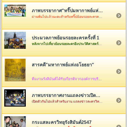
ภาพบรรยากาศ"ทริ๊ปมหากาพย์แห่งอโยธยา"
ผ่านพ้นไปแล้วนะคะสำหรับทริ๊ปย้อนรอยละครครั้งที่ 2 เมื่อวันอาทิตย์ที่ 3 ธันวา ซึ่งในวันนั้นอากาศค่อนข้างเป็นใจไม่ค่อยร้อนมากอย่างที่คิดแต่ความสนุกจะร้อนแรงขนาดไหนต้องคริ๊กเข้าไปดูภาพกันเองค่ะ
ประมวลภาพย้อนรอยละครครั้งที่ 1
หลังจากไปเที่ยวย้อนรอยละครอิงประวัติศาสตร์ที่จังหวัดพระนครศรีอยุธยาครั้งแรกกันกลับมาแล้ว ก็เอาภาพกลับมาให้ดูเล่าสู่กันฟัง ใครเป็นใครก็ดูกันเอาเองก็แล้วกันนะคะ
สารคดี"มหากาพย์แห่งอโยธยา"
ทีมงานรังสิมันต์ได้รับเกียรติจากองค์การบริหารส่วนจังหวัดพระนครศรีอยุธยา ให้จัดทำสื่อ
ภาพบรรยากาศงานแถลงข่าวเปิดตัว"มหากาพย์แห่งอโยธยา"
เปิดตัวกันไปแล้วสำหรับงาน แถลงข่าวละครวิทยุอิงประวัติศาสตร์ ชุด " มหากาพย์แห่งอโยธยา" ณ คุ้มขุนแผน จังหวัดพระนครศรีอยุธยา ซึ่งในงานมีแขกรับเชิญผู้เกียรติมาร่วมงานกันคับคั่ง พร้อมด้วยเหล่าทีมงานและแฟนละครอีกมากมาย...
กระแสละครวิทยุรังสิมันต์2547