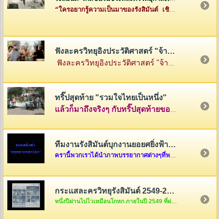
“ใครอยากรู้ความเป็นมาของรังสิมันต์ เชิญทางนี้ค่ะ”
ฟังละครวิทยุอิงประวัติศาสตร์ "จ้าวสามแผ่นดิน"
ฟังละครวิทยุอิงประวัติศาสตร์ "จ้าวสามแผ่นดิน" เรื่องราวของสามกษัตริย์ผู้ยิ่งใหญ่แห่งสามแคว้น พ่อขุนรามคำแหง แห่งสุโขทัย พญามังราย แห่งหิรัญนครเงินยาง และพญางำเมือง แห่งภูกามยาว
ทริ๊ปสุดท้าย "รวมใจไทยเป็นหนึ่ง"
แล้วก็มาถึงจริงๆ กับทริ๊ปสุดท้ายของรายการ "รวมใจไทยเป็นหนึ่ง" ที่เต็มไปด้วยความสนุกสนานและความตรึงใจ คลุกเคล้าด้วยกับเสียงหัวเราะและร้องไห้ นำภาพมาฝากกันพอเลาๆ ในบ้านรังสิมันต์แห่งนี้ครับ แต่ถ้าอยากดูต่อ ก็คลิ๊กดูใต้ภาพในบทความได้เลยครับ
ทีมงานรังสิมันต์บุกงานยอยศยิ่งฟ้า อยุธยามรดกโลก
ครานี้พวกเราได้นำภาพบรรยากาศต่างๆที่พวกเราได้รับเชิญจากผู้อำนวยการการท่องเที่ยวแห่งประเทศไทย เขต 6 ให้ไปร่วมงาน "ยอยศยิ่งฟ้า อยุธยามรดกโลก "เมื่อวันที่ ๑๑ ธันวาคม....
กระแสละครวิทยุรังสิมันต์ 2549-2550
หนึ่งปีผ่านไปไวเหมือนโกหก ภายในปี 2549 ที่ผ่านมากระแสละครวิทยุของพวกเราชาวรังสิมันต์จะเป็นอย่างไรกันบ้างนะ สงสัยแล้วใช่มั้ยล่ะคะ ถ้างั้นต้องรีบคริ๊กเข้าไปดูแล้วล่ะค่ะ ไม่งั้น out นะขอบอก...