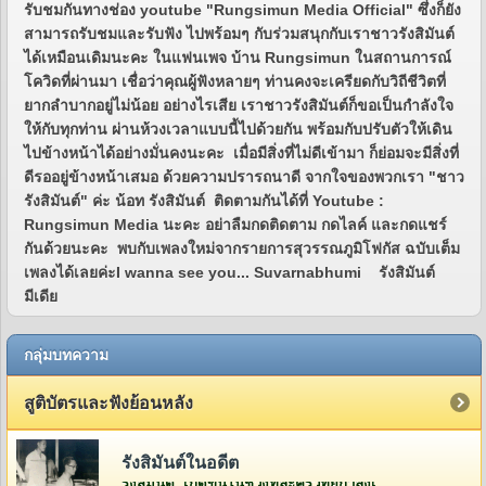
รับชมกันทางช่อง youtube "Rungsimun Media Official" ซึ่งก็ยัง
สามารถรับชมและรับฟัง ไปพร้อมๆ กับร่วมสนุกกับเราชาวรังสิมันต์
ได้เหมือนเดิมนะคะ ในแฟนเพจ บ้าน Rungsimun ในสถานการณ์
โควิดที่ผ่านมา เชื่อว่าคุณผู้ฟังหลายๆ ท่านคงจะเครียดกับวิถีชีวิตที่
ยากลำบากอยู่ไม่น้อย อย่างไรเสีย เราชาวรังสิมันต์ก็ขอเป็นกำลังใจ
ให้กับทุกท่าน ผ่านห้วงเวลาแบบนี้ไปด้วยกัน พร้อมกับปรับตัวให้เดิน
ไปข้างหน้าได้อย่างมั่นคงนะคะ เมื่อมีสิ่งที่ไม่ดีเข้ามา ก็ย่อมจะมีสิ่งที่
ดีรออยู่ข้างหน้าเสมอ ด้วยความปรารถนาดี จากใจของพวกเรา "ชาว
รังสิมันต์" ค่ะ น้อท รังสิมันต์ ติดตามกันได้ที่ Youtube :
Rungsimun Media นะคะ อย่าลืมกดติดตาม กดไลค์ และกดแชร์
กันด้วยนะคะ พบกับเพลงใหม่จากรายการสุวรรณภูมิโฟกัส ฉบับเต็ม
เพลงได้เลยค่ะI wanna see you... Suvarnabhumi รังสิมันต์
มีเดีย
กลุ่มบทความ
สูติบัตรและฟังย้อนหลัง
รังสิมันต์ในอดีต
รังสิมันต์ เกิดขึ้นในช่วงที่ละครวิทยุกำลังเฟื่องฟูอยู่ในยุคกว่า 60 ปีที่แล้ว โดยคุณวีระ จิรา (สี่เสี่ย ยีซีม่อน) ผู้จัดการและเจ้าของห้องบันทึกเสียงบริษัท ยีซีม่อน เรดิโอ จำกัด (