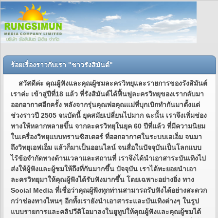
ร้อยเรื่องราวกับเรา "ชาวรังสิมันต์"
สวัสดีค่ะ คุณผู้ฟังและคุณผู้ชมละครวิทยุและรายการของรังสิมันต์
เราค่ะ เข้าสู่ปีที่18 แล้ว ที่รังสิมันต์ได้ฟื้นฟูละครวิทยุของเรากลับมา
ออกอากาศอีกครั้ง หลังจากรุ่นคุณพ่อคุณแม่ที่บุกเบิกทำกันมาตั้งแต่
ช่วงราวปี 2505 จนบัดนี้ ยุคสมัยเปลี่ยนไปมาก ฉะนั้น เราจึงเพิ่มช่อง
ทางให้หลากหลายขึ้น จากละครวิทยุในยุค 60 ปีที่แล้ว ที่มีความนิยม
ในเครื่องวิทยุแบบทรานซิสเตอร์ ที่ออกอากาศในระบบเอเอ็ม จนมา
ถึงวิทยุเอฟเอ็ม แล้วก็มาเป็นออนไลน์ จนสื่อในปัจจุบันเป็นโลกแบบ
ไร้ข้อจำกัดทางด้านเวลาและสถานที่ เราจึงได้นำเอาสาระบันเทิงไป
ส่งให้ผู้ฟังและผู้ชมให้ถึงที่กันมากขึ้น ปัจจุบัน เราได้ทะยอยนำเอา
ละครวิทยุมาให้คุณผู้ฟังได้รับฟังมากขึ้น โดยเฉพาะอย่างยิ่ง ทาง
Social Media ที่เชื่อว่าคุณผู้ฟังทุกท่านสามารถรับฟังได้อย่างสะดวก
กว่าช่องทางไหนๆ อีกทั้งเรายังนำเอาสาระและบันเทิงต่างๆ ในรูป
แบบรายการและคลิปวีดิโอมาลงในยูทูปให้คุณผู้ฟังและคุณผู้ชมได้