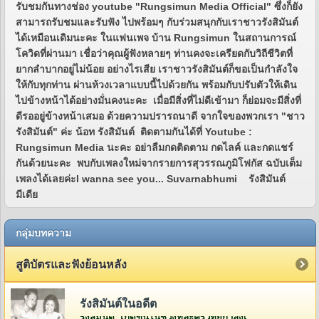
รับชมกันทางช่อง youtube "Rungsimun Media Official" ซึ่งก็ยัง
สามารถรับชมและรับฟัง ไปพร้อมๆ กับร่วมสนุกกับเราชาวรังสิมันต์
ได้เหมือนเดิมนะคะ ในแฟนเพจ บ้าน Rungsimun ในสถานการณ์
โควิดที่ผ่านมา เชื่อว่าคุณผู้ฟังหลายๆ ท่านคงจะเครียดกับวิถีชีวิตที่
ยากลำบากอยู่ไม่น้อย อย่างไรเสีย เราชาวรังสิมันต์ก็ขอเป็นกำลังใจ
ให้กับทุกท่าน ผ่านห้วงเวลาแบบนี้ไปด้วยกัน พร้อมกับปรับตัวให้เดิน
ไปข้างหน้าได้อย่างมั่นคงนะคะ เมื่อมีสิ่งที่ไม่ดีเข้ามา ก็ย่อมจะมีสิ่งที่
ดีรออยู่ข้างหน้าเสมอ ด้วยความปรารถนาดี จากใจของพวกเรา "ชาว
รังสิมันต์" ค่ะ น้อท รังสิมันต์ ติดตามกันได้ที่ Youtube :
Rungsimun Media นะคะ อย่าลืมกดติดตาม กดไลค์ และกดแชร์
กันด้วยนะคะ พบกับเพลงใหม่จากรายการสุวรรณภูมิโฟกัส ฉบับเต็ม
เพลงได้เลยค่ะI wanna see you... Suvarnabhumi รังสิมันต์
มีเดีย
กลุ่มบทความ
สูติบัตรและฟังย้อนหลัง
รังสิมันต์ในอดีต
รังสิมันต์ เกิดขึ้นในช่วงที่ละครวิทยุกำลังเฟื่องฟูอยู่ในยุคกว่า 60 ปีที่แล้ว โดยคุณวีระ จิรา (สี่เสี่ย ยีซีม่อน) ผู้จัดการและเจ้าของห้องบันทึกเสียงบริษัท ยีซีม่อน เรดิโอ จำกัด (