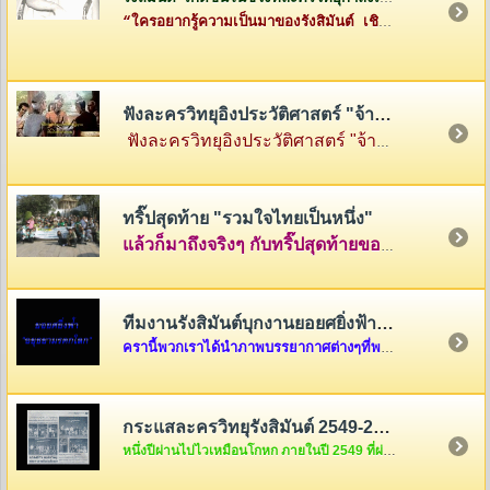
“ใครอยากรู้ความเป็นมาของรังสิมันต์ เชิญทางนี้ค่ะ”
ฟังละครวิทยุอิงประวัติศาสตร์ "จ้าวสามแผ่นดิน"
ฟังละครวิทยุอิงประวัติศาสตร์ "จ้าวสามแผ่นดิน" เรื่องราวของสามกษัตริย์ผู้ยิ่งใหญ่แห่งสามแคว้น พ่อขุนรามคำแหง แห่งสุโขทัย พญามังราย แห่งหิรัญนครเงินยาง และพญางำเมือง แห่งภูกามยาว
ทริ๊ปสุดท้าย "รวมใจไทยเป็นหนึ่ง"
แล้วก็มาถึงจริงๆ กับทริ๊ปสุดท้ายของรายการ "รวมใจไทยเป็นหนึ่ง" ที่เต็มไปด้วยความสนุกสนานและความตรึงใจ คลุกเคล้าด้วยกับเสียงหัวเราะและร้องไห้ นำภาพมาฝากกันพอเลาๆ ในบ้านรังสิมันต์แห่งนี้ครับ แต่ถ้าอยากดูต่อ ก็คลิ๊กดูใต้ภาพในบทความได้เลยครับ
ทีมงานรังสิมันต์บุกงานยอยศยิ่งฟ้า อยุธยามรดกโลก
ครานี้พวกเราได้นำภาพบรรยากาศต่างๆที่พวกเราได้รับเชิญจากผู้อำนวยการการท่องเที่ยวแห่งประเทศไทย เขต 6 ให้ไปร่วมงาน "ยอยศยิ่งฟ้า อยุธยามรดกโลก "เมื่อวันที่ ๑๑ ธันวาคม....
กระแสละครวิทยุรังสิมันต์ 2549-2550
หนึ่งปีผ่านไปไวเหมือนโกหก ภายในปี 2549 ที่ผ่านมากระแสละครวิทยุของพวกเราชาวรังสิมันต์จะเป็นอย่างไรกันบ้างนะ สงสัยแล้วใช่มั้ยล่ะคะ ถ้างั้นต้องรีบคริ๊กเข้าไปดูแล้วล่ะค่ะ ไม่งั้น out นะขอบอก...