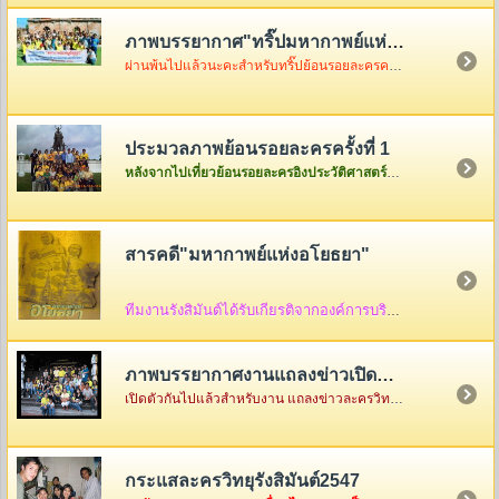
ภาพบรรยากาศ"ทริ๊ปมหากาพย์แห่งอโยธยา"
ผ่านพ้นไปแล้วนะคะสำหรับทริ๊ปย้อนรอยละครครั้งที่ 2 เมื่อวันอาทิตย์ที่ 3 ธันวา ซึ่งในวันนั้นอากาศค่อนข้างเป็นใจไม่ค่อยร้อนมากอย่างที่คิดแต่ความสนุกจะร้อนแรงขนาดไหนต้องคริ๊กเข้าไปดูภาพกันเองค่ะ
ประมวลภาพย้อนรอยละครครั้งที่ 1
หลังจากไปเที่ยวย้อนรอยละครอิงประวัติศาสตร์ที่จังหวัดพระนครศรีอยุธยาครั้งแรกกันกลับมาแล้ว ก็เอาภาพกลับมาให้ดูเล่าสู่กันฟัง ใครเป็นใครก็ดูกันเอาเองก็แล้วกันนะคะ
สารคดี"มหากาพย์แห่งอโยธยา"
ทีมงานรังสิมันต์ได้รับเกียรติจากองค์การบริหารส่วนจังหวัดพระนครศรีอยุธยา ให้จัดทำสื่อ
ภาพบรรยากาศงานแถลงข่าวเปิดตัว"มหากาพย์แห่งอโยธยา"
เปิดตัวกันไปแล้วสำหรับงาน แถลงข่าวละครวิทยุอิงประวัติศาสตร์ ชุด " มหากาพย์แห่งอโยธยา" ณ คุ้มขุนแผน จังหวัดพระนครศรีอยุธยา ซึ่งในงานมีแขกรับเชิญผู้เกียรติมาร่วมงานกันคับคั่ง พร้อมด้วยเหล่าทีมงานและแฟนละครอีกมากมาย...
กระแสละครวิทยุรังสิมันต์2547