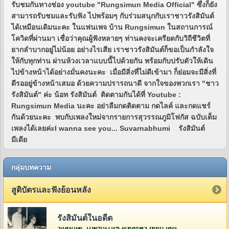
รับชมกันทางช่อง youtube "Rungsimun Media Official" ซึ่งก็ยัง
สามารถรับชมและรับฟัง ไปพร้อมๆ กับร่วมสนุกกับเราชาวรังสิมันต์
ได้เหมือนเดิมนะคะ ในแฟนเพจ บ้าน Rungsimun ในสถานการณ์
โควิดที่ผ่านมา เชื่อว่าคุณผู้ฟังหลายๆ ท่านคงจะเครียดกับวิถีชีวิตที่
ยากลำบากอยู่ไม่น้อย อย่างไรเสีย เราชาวรังสิมันต์ก็ขอเป็นกำลังใจ
ให้กับทุกท่าน ผ่านห้วงเวลาแบบนี้ไปด้วยกัน พร้อมกับปรับตัวให้เดิน
ไปข้างหน้าได้อย่างมั่นคงนะคะ เมื่อมีสิ่งที่ไม่ดีเข้ามา ก็ย่อมจะมีสิ่งที่
ดีรออยู่ข้างหน้าเสมอ ด้วยความปรารถนาดี จากใจของพวกเรา "ชาว
รังสิมันต์" ค่ะ น้อท รังสิมันต์ ติดตามกันได้ที่ Youtube :
Rungsimun Media นะคะ อย่าลืมกดติดตาม กดไลค์ และกดแชร์
กันด้วยนะคะ พบกับเพลงใหม่จากรายการสุวรรณภูมิโฟกัส ฉบับเต็ม
เพลงได้เลยค่ะI wanna see you... Suvarnabhumi รังสิมันต์
มีเดีย
กลุ่มบทความ
สูติบัตรและฟังย้อนหลัง
รังสิมันต์ในอดีต
รังสิมันต์ เกิดขึ้นในช่วงที่ละครวิทยุกำลังเฟื่องฟูอยู่ในยุคกว่า 60 ปีที่แล้ว โดยคุณวีระ จิรา (สี่เสี่ย ยีซีม่อน) ผู้จัดการและเจ้าของห้องบันทึกเสียงบริษัท ยีซีม่อน เรดิโอ จำกัด (