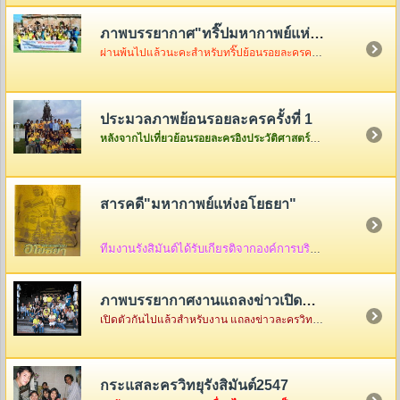
ภาพบรรยากาศ"ทริ๊ปมหากาพย์แห่งอโยธยา"
ผ่านพ้นไปแล้วนะคะสำหรับทริ๊ปย้อนรอยละครครั้งที่ 2 เมื่อวันอาทิตย์ที่ 3 ธันวา ซึ่งในวันนั้นอากาศค่อนข้างเป็นใจไม่ค่อยร้อนมากอย่างที่คิดแต่ความสนุกจะร้อนแรงขนาดไหนต้องคริ๊กเข้าไปดูภาพกันเองค่ะ
ประมวลภาพย้อนรอยละครครั้งที่ 1
หลังจากไปเที่ยวย้อนรอยละครอิงประวัติศาสตร์ที่จังหวัดพระนครศรีอยุธยาครั้งแรกกันกลับมาแล้ว ก็เอาภาพกลับมาให้ดูเล่าสู่กันฟัง ใครเป็นใครก็ดูกันเอาเองก็แล้วกันนะคะ
สารคดี"มหากาพย์แห่งอโยธยา"
ทีมงานรังสิมันต์ได้รับเกียรติจากองค์การบริหารส่วนจังหวัดพระนครศรีอยุธยา ให้จัดทำสื่อ
ภาพบรรยากาศงานแถลงข่าวเปิดตัว"มหากาพย์แห่งอโยธยา"
เปิดตัวกันไปแล้วสำหรับงาน แถลงข่าวละครวิทยุอิงประวัติศาสตร์ ชุด " มหากาพย์แห่งอโยธยา" ณ คุ้มขุนแผน จังหวัดพระนครศรีอยุธยา ซึ่งในงานมีแขกรับเชิญผู้เกียรติมาร่วมงานกันคับคั่ง พร้อมด้วยเหล่าทีมงานและแฟนละครอีกมากมาย...
กระแสละครวิทยุรังสิมันต์2547