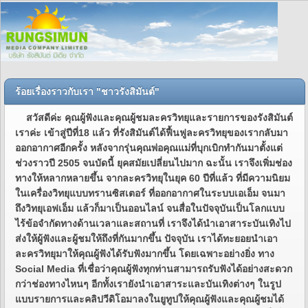
ร้อยเรื่องราวกับเรา "ชาวรังสิมันต์"
สวัสดีค่ะ คุณผู้ฟังและคุณผู้ชมละครวิทยุและรายการของรังสิมันต์
เราค่ะ เข้าสู่ปีที่18 แล้ว ที่รังสิมันต์ได้ฟื้นฟูละครวิทยุของเรากลับมา
ออกอากาศอีกครั้ง หลังจากรุ่นคุณพ่อคุณแม่ที่บุกเบิกทำกันมาตั้งแต่
ช่วงราวปี 2505 จนบัดนี้ ยุคสมัยเปลี่ยนไปมาก ฉะนั้น เราจึงเพิ่มช่อง
ทางให้หลากหลายขึ้น จากละครวิทยุในยุค 60 ปีที่แล้ว ที่มีความนิยม
ในเครื่องวิทยุแบบทรานซิสเตอร์ ที่ออกอากาศในระบบเอเอ็ม จนมา
ถึงวิทยุเอฟเอ็ม แล้วก็มาเป็นออนไลน์ จนสื่อในปัจจุบันเป็นโลกแบบ
ไร้ข้อจำกัดทางด้านเวลาและสถานที่ เราจึงได้นำเอาสาระบันเทิงไป
ส่งให้ผู้ฟังและผู้ชมให้ถึงที่กันมากขึ้น ปัจจุบัน เราได้ทะยอยนำเอา
ละครวิทยุมาให้คุณผู้ฟังได้รับฟังมากขึ้น โดยเฉพาะอย่างยิ่ง ทาง
Social Media ที่เชื่อว่าคุณผู้ฟังทุกท่านสามารถรับฟังได้อย่างสะดวก
กว่าช่องทางไหนๆ อีกทั้งเรายังนำเอาสาระและบันเทิงต่างๆ ในรูป
แบบรายการและคลิปวีดิโอมาลงในยูทูปให้คุณผู้ฟังและคุณผู้ชมได้