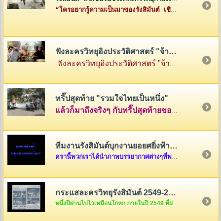
“ใครอยากรู้ความเป็นมาของรังสิมันต์ เชิญทางนี้ค่ะ”
ฟังละครวิทยุอิงประวัติศาสตร์ "จ้าวสามแผ่นดิน"
ฟังละครวิทยุอิงประวัติศาสตร์ "จ้าวสามแผ่นดิน" เรื่องราวของสามกษัตริย์ผู้ยิ่งใหญ่แห่งสามแคว้น พ่อขุนรามคำแหง แห่งสุโขทัย พญามังราย แห่งหิรัญนครเงินยาง และพญางำเมือง แห่งภูกามยาว
ทริ๊ปสุดท้าย "รวมใจไทยเป็นหนึ่ง"
แล้วก็มาถึงจริงๆ กับทริ๊ปสุดท้ายของรายการ "รวมใจไทยเป็นหนึ่ง" ที่เต็มไปด้วยความสนุกสนานและความตรึงใจ คลุกเคล้าด้วยกับเสียงหัวเราะและร้องไห้ นำภาพมาฝากกันพอเลาๆ ในบ้านรังสิมันต์แห่งนี้ครับ แต่ถ้าอยากดูต่อ ก็คลิ๊กดูใต้ภาพในบทความได้เลยครับ
ทีมงานรังสิมันต์บุกงานยอยศยิ่งฟ้า อยุธยามรดกโลก
ครานี้พวกเราได้นำภาพบรรยากาศต่างๆที่พวกเราได้รับเชิญจากผู้อำนวยการการท่องเที่ยวแห่งประเทศไทย เขต 6 ให้ไปร่วมงาน "ยอยศยิ่งฟ้า อยุธยามรดกโลก "เมื่อวันที่ ๑๑ ธันวาคม....
กระแสละครวิทยุรังสิมันต์ 2549-2550
หนึ่งปีผ่านไปไวเหมือนโกหก ภายในปี 2549 ที่ผ่านมากระแสละครวิทยุของพวกเราชาวรังสิมันต์จะเป็นอย่างไรกันบ้างนะ สงสัยแล้วใช่มั้ยล่ะคะ ถ้างั้นต้องรีบคริ๊กเข้าไปดูแล้วล่ะค่ะ ไม่งั้น out นะขอบอก...