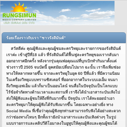
ร้อยเรื่องราวกับเรา "ชาวรังสิมันต์"
สวัสดีค่ะ คุณผู้ฟังและคุณผู้ชมละครวิทยุและรายการของรังสิมันต์
เราค่ะ เข้าสู่ปีที่18 แล้ว ที่รังสิมันต์ได้ฟื้นฟูละครวิทยุของเรากลับมา
ออกอากาศอีกครั้ง หลังจากรุ่นคุณพ่อคุณแม่ที่บุกเบิกทำกันมาตั้งแต่
ช่วงราวปี 2505 จนบัดนี้ ยุคสมัยเปลี่ยนไปมาก ฉะนั้น เราจึงเพิ่มช่อง
ทางให้หลากหลายขึ้น จากละครวิทยุในยุค 60 ปีที่แล้ว ที่มีความนิยม
ในเครื่องวิทยุแบบทรานซิสเตอร์ ที่ออกอากาศในระบบเอเอ็ม จนมา
ถึงวิทยุเอฟเอ็ม แล้วก็มาเป็นออนไลน์ จนสื่อในปัจจุบันเป็นโลกแบบ
ไร้ข้อจำกัดทางด้านเวลาและสถานที่ เราจึงได้นำเอาสาระบันเทิงไป
ส่งให้ผู้ฟังและผู้ชมให้ถึงที่กันมากขึ้น ปัจจุบัน เราได้ทะยอยนำเอา
ละครวิทยุมาให้คุณผู้ฟังได้รับฟังมากขึ้น โดยเฉพาะอย่างยิ่ง ทาง
Social Media ที่เชื่อว่าคุณผู้ฟังทุกท่านสามารถรับฟังได้อย่างสะดวก
กว่าช่องทางไหนๆ อีกทั้งเรายังนำเอาสาระและบันเทิงต่างๆ ในรูป
แบบรายการและคลิปวีดิโอมาลงในยูทูปให้คุณผู้ฟังและคุณผู้ชมได้