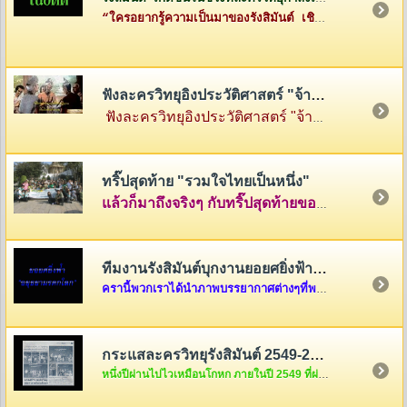
“ใครอยากรู้ความเป็นมาของรังสิมันต์ เชิญทางนี้ค่ะ”
ฟังละครวิทยุอิงประวัติศาสตร์ "จ้าวสามแผ่นดิน"
ฟังละครวิทยุอิงประวัติศาสตร์ "จ้าวสามแผ่นดิน" เรื่องราวของสามกษัตริย์ผู้ยิ่งใหญ่แห่งสามแคว้น พ่อขุนรามคำแหง แห่งสุโขทัย พญามังราย แห่งหิรัญนครเงินยาง และพญางำเมือง แห่งภูกามยาว
ทริ๊ปสุดท้าย "รวมใจไทยเป็นหนึ่ง"
แล้วก็มาถึงจริงๆ กับทริ๊ปสุดท้ายของรายการ "รวมใจไทยเป็นหนึ่ง" ที่เต็มไปด้วยความสนุกสนานและความตรึงใจ คลุกเคล้าด้วยกับเสียงหัวเราะและร้องไห้ นำภาพมาฝากกันพอเลาๆ ในบ้านรังสิมันต์แห่งนี้ครับ แต่ถ้าอยากดูต่อ ก็คลิ๊กดูใต้ภาพในบทความได้เลยครับ
ทีมงานรังสิมันต์บุกงานยอยศยิ่งฟ้า อยุธยามรดกโลก
ครานี้พวกเราได้นำภาพบรรยากาศต่างๆที่พวกเราได้รับเชิญจากผู้อำนวยการการท่องเที่ยวแห่งประเทศไทย เขต 6 ให้ไปร่วมงาน "ยอยศยิ่งฟ้า อยุธยามรดกโลก "เมื่อวันที่ ๑๑ ธันวาคม....
กระแสละครวิทยุรังสิมันต์ 2549-2550
หนึ่งปีผ่านไปไวเหมือนโกหก ภายในปี 2549 ที่ผ่านมากระแสละครวิทยุของพวกเราชาวรังสิมันต์จะเป็นอย่างไรกันบ้างนะ สงสัยแล้วใช่มั้ยล่ะคะ ถ้างั้นต้องรีบคริ๊กเข้าไปดูแล้วล่ะค่ะ ไม่งั้น out นะขอบอก...