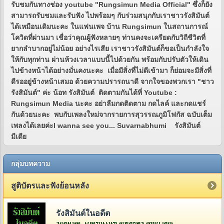
รับชมกันทางช่อง youtube "Rungsimun Media Official" ซึ่งก็ยัง
สามารถรับชมและรับฟัง ไปพร้อมๆ กับร่วมสนุกกับเราชาวรังสิมันต์
ได้เหมือนเดิมนะคะ ในแฟนเพจ บ้าน Rungsimun ในสถานการณ์
โควิดที่ผ่านมา เชื่อว่าคุณผู้ฟังหลายๆ ท่านคงจะเครียดกับวิถีชีวิตที่
ยากลำบากอยู่ไม่น้อย อย่างไรเสีย เราชาวรังสิมันต์ก็ขอเป็นกำลังใจ
ให้กับทุกท่าน ผ่านห้วงเวลาแบบนี้ไปด้วยกัน พร้อมกับปรับตัวให้เดิน
ไปข้างหน้าได้อย่างมั่นคงนะคะ เมื่อมีสิ่งที่ไม่ดีเข้ามา ก็ย่อมจะมีสิ่งที่
ดีรออยู่ข้างหน้าเสมอ ด้วยความปรารถนาดี จากใจของพวกเรา "ชาว
รังสิมันต์" ค่ะ น้อท รังสิมันต์ ติดตามกันได้ที่ Youtube :
Rungsimun Media นะคะ อย่าลืมกดติดตาม กดไลค์ และกดแชร์
กันด้วยนะคะ พบกับเพลงใหม่จากรายการสุวรรณภูมิโฟกัส ฉบับเต็ม
เพลงได้เลยค่ะI wanna see you... Suvarnabhumi รังสิมันต์
มีเดีย
กลุ่มบทความ
สูติบัตรและฟังย้อนหลัง
รังสิมันต์ในอดีต
รังสิมันต์ เกิดขึ้นในช่วงที่ละครวิทยุกำลังเฟื่องฟูอยู่ในยุคกว่า 60 ปีที่แล้ว โดยคุณวีระ จิรา (สี่เสี่ย ยีซีม่อน) ผู้จัดการและเจ้าของห้องบันทึกเสียงบริษัท ยีซีม่อน เรดิโอ จำกัด (