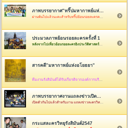
ภาพบรรยากาศ"ทริ๊ปมหากาพย์แห่งอโยธยา"
ผ่านพ้นไปแล้วนะคะสำหรับทริ๊ปย้อนรอยละครครั้งที่ 2 เมื่อวันอาทิตย์ที่ 3 ธันวา ซึ่งในวันนั้นอากาศค่อนข้างเป็นใจไม่ค่อยร้อนมากอย่างที่คิดแต่ความสนุกจะร้อนแรงขนาดไหนต้องคริ๊กเข้าไปดูภาพกันเองค่ะ
ประมวลภาพย้อนรอยละครครั้งที่ 1
หลังจากไปเที่ยวย้อนรอยละครอิงประวัติศาสตร์ที่จังหวัดพระนครศรีอยุธยาครั้งแรกกันกลับมาแล้ว ก็เอาภาพกลับมาให้ดูเล่าสู่กันฟัง ใครเป็นใครก็ดูกันเอาเองก็แล้วกันนะคะ
สารคดี"มหากาพย์แห่งอโยธยา"
ทีมงานรังสิมันต์ได้รับเกียรติจากองค์การบริหารส่วนจังหวัดพระนครศรีอยุธยา ให้จัดทำสื่อ
ภาพบรรยากาศงานแถลงข่าวเปิดตัว"มหากาพย์แห่งอโยธยา"
เปิดตัวกันไปแล้วสำหรับงาน แถลงข่าวละครวิทยุอิงประวัติศาสตร์ ชุด " มหากาพย์แห่งอโยธยา" ณ คุ้มขุนแผน จังหวัดพระนครศรีอยุธยา ซึ่งในงานมีแขกรับเชิญผู้เกียรติมาร่วมงานกันคับคั่ง พร้อมด้วยเหล่าทีมงานและแฟนละครอีกมากมาย...
กระแสละครวิทยุรังสิมันต์2547